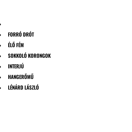
Skip
to
content
FORRÓ DRÓT
ÉLŐ FÉM
SOKKOLÓ KORONGOK
INTERJÚ
HANGERŐMŰ
LÉNÁRD LÁSZLÓ