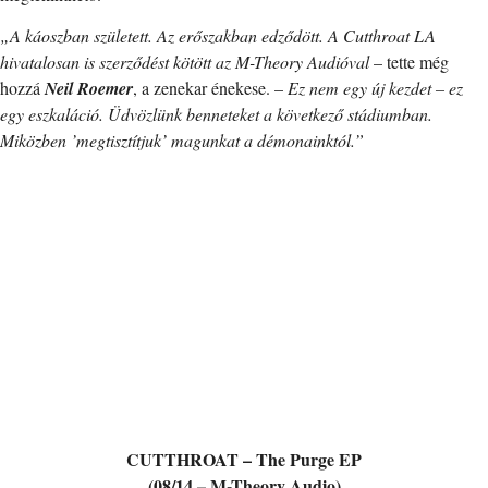
„A káoszban született. Az erőszakban edződött. A Cutthroat LA
hivatalosan is szerződést kötött az M-Theory Audióval
– tette még
hozzá
Neil Roemer
, a zenekar énekese. –
Ez nem egy új kezdet – ez
egy eszkaláció. Üdvözlünk benneteket a következő stádiumban.
Miközben ’megtisztítjuk’ magunkat a démonainktól.”
CUTTHROAT – The Purge EP
(08/14 – M-Theory Audio)