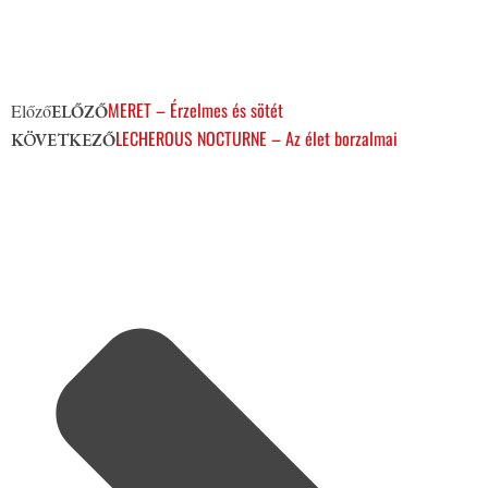
MERET – Érzelmes és sötét
Előző
ELŐZŐ
LECHEROUS NOCTURNE – Az élet borzalmai
KÖVETKEZŐ