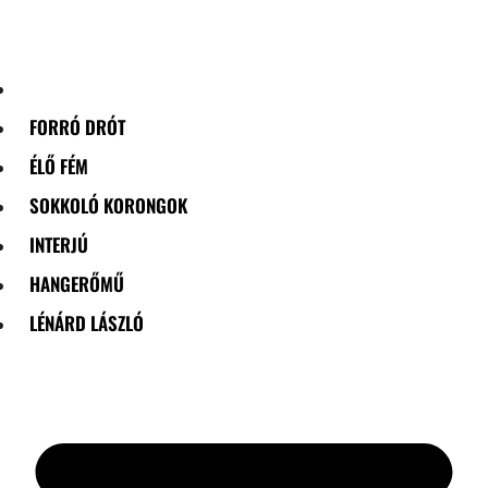
Skip
to
content
FORRÓ DRÓT
ÉLŐ FÉM
SOKKOLÓ KORONGOK
INTERJÚ
HANGERŐMŰ
LÉNÁRD LÁSZLÓ