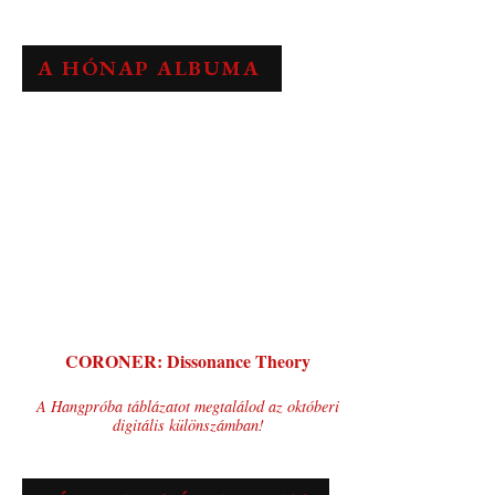
A HÓNAP ALBUMA
CORONER: Dissonance Theory
A Hangpróba táblázatot megtalálod az októberi
digitális különszámban!