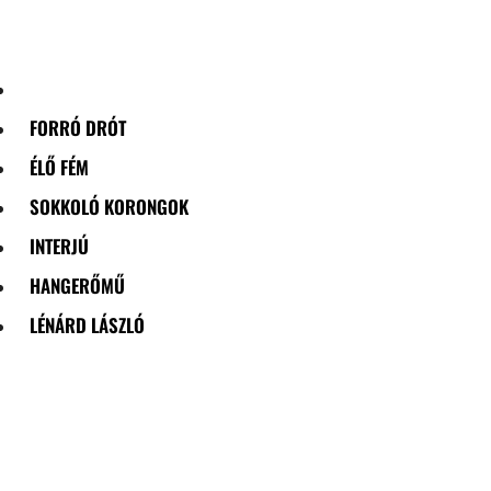
Skip
to
content
FORRÓ DRÓT
ÉLŐ FÉM
SOKKOLÓ KORONGOK
INTERJÚ
HANGERŐMŰ
LÉNÁRD LÁSZLÓ