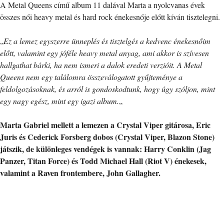
A Metal Queens című album 11 dalával Marta a nyolcvanas évek
összes női heavy metal és hard rock énekesnője előtt kíván tisztelegni.
„
Ez a lemez egyszerre ünneplés és tisztelgés a kedvenc énekesnőim
előtt, valamint egy jóféle heavy metal anyag, ami akkor is szívesen
hallgathat bárki, ha nem ismeri a dalok eredeti verzióit. A Metal
Queens nem egy találomra összeválogatott gyűjteménye a
feldolgozásoknak, és arról is gondoskodtunk, hogy úgy szóljon, mint
egy nagy egész, mint egy igazi album.
„
Marta Gabriel mellett a lemezen a Crystal Viper gitárosa, Eric
Juris és Cederick Forsberg dobos (Crystal Viper, Blazon Stone)
játszik, de különleges vendégek is vannak: Harry Conklin (Jag
Panzer, Titan Force) és Todd Michael Hall (Riot V) énekesek,
valamint a Raven frontembere, John Gallagher.