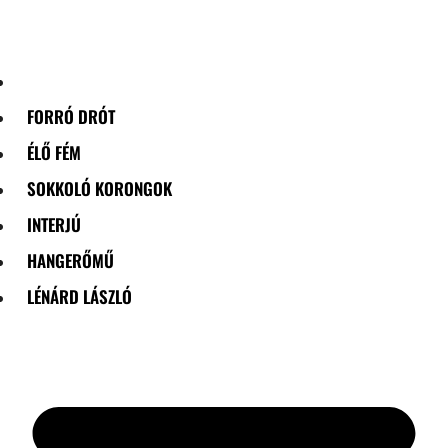
Skip
to
content
FORRÓ DRÓT
ÉLŐ FÉM
SOKKOLÓ KORONGOK
INTERJÚ
HANGERŐMŰ
LÉNÁRD LÁSZLÓ