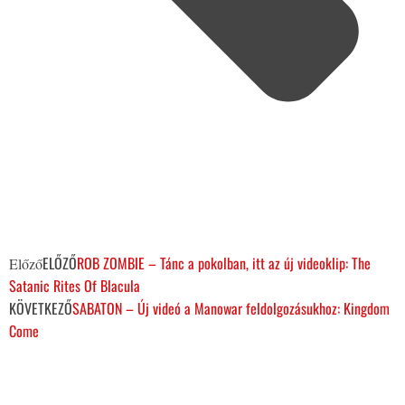
ELŐZŐ
ROB ZOMBIE – Tánc a pokolban, itt az új videoklip: The
Előző
Satanic Rites Of Blacula
KÖVETKEZŐ
SABATON – Új videó a Manowar feldolgozásukhoz: Kingdom
Come