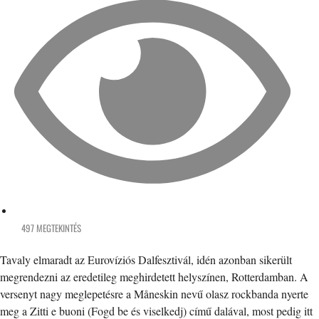
497 MEGTEKINTÉS
Tavaly elmaradt az Eurovíziós Dalfesztivál, idén azonban sikerült
megrendezni az eredetileg meghirdetett helyszínen, Rotterdamban. A
versenyt nagy meglepetésre a Måneskin nevű olasz rockbanda nyerte
meg a Zitti e buoni (Fogd be és viselkedj) című dalával, most pedig itt