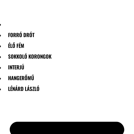
Skip
to
content
FORRÓ DRÓT
ÉLŐ FÉM
SOKKOLÓ KORONGOK
INTERJÚ
HANGERŐMŰ
LÉNÁRD LÁSZLÓ