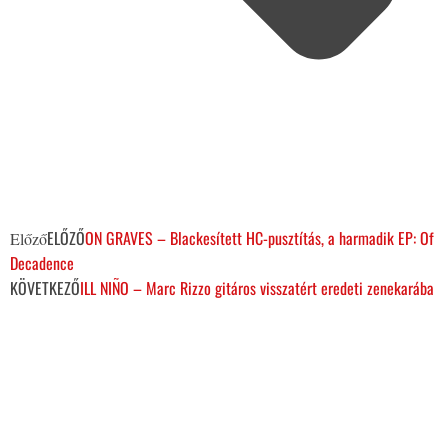
ELŐZŐ
ON GRAVES – Blackesített HC-pusztítás, a harmadik EP: Of
Előző
Decadence
KÖVETKEZŐ
ILL NIÑO – Marc Rizzo gitáros visszatért eredeti zenekarába