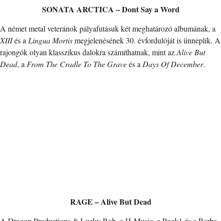
SONATA ARCTICA – Dont Say a Word
A német metal veteránok pályafutásuk két meghatározó albumának, a
XIII
és a
Lingua Mortis
megjelenésének 30. évfordulóját is ünneplik. A
rajongók olyan klasszikus dalokra számíthatnak, mint az
Alive But
Dead
, a
From The Cradle To The Grave
és a
Days Of December
.
RAGE – Alive But Dead
A Dragon Productions & Lucky Bob, a H-Music, a Rock1 és a Barba