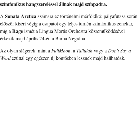
szimfonikus hangszereléssel állnak majd színpadra.
Sonata Arctica
A
számára ez történelmi mérföldkő: pályafutása során
először kíséri végig a csapatot egy teljes turnén szimfonikus zenekar,
Rage
míg a
ismét a Lingua Mortis Orchestra közreműködésével
érkezik majd április 24-én a Barba Negrába.
Az olyan slágerek, mint a
FullMoon
, a
Tallulah
vagy a
Don’t Say a
Word
ezúttal egy egészen új köntösben lesznek majd hallhatóak.