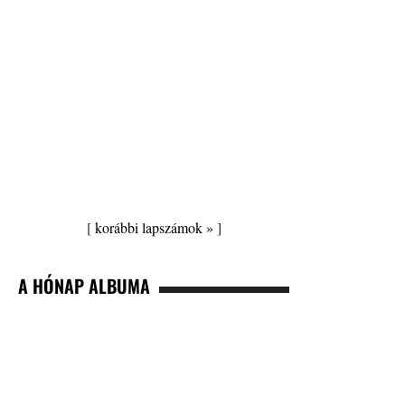
[
korábbi lapszámok »
]
A HÓNAP ALBUMA