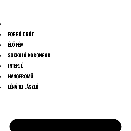
Skip
to
content
FORRÓ DRÓT
ÉLŐ FÉM
SOKKOLÓ KORONGOK
INTERJÚ
HANGERŐMŰ
LÉNÁRD LÁSZLÓ