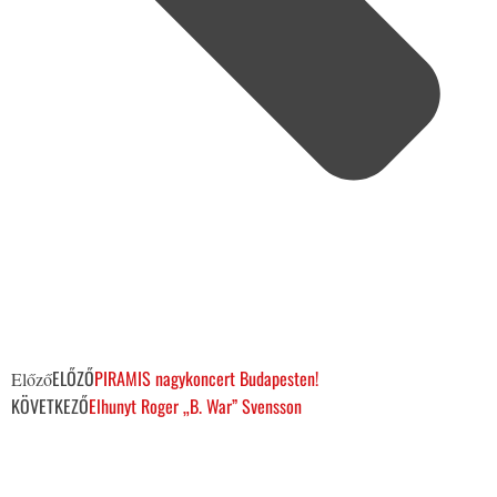
ELŐZŐ
PIRAMIS nagykoncert Budapesten!
Előző
KÖVETKEZŐ
Elhunyt Roger „B. War” Svensson