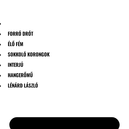
Skip
to
content
FORRÓ DRÓT
ÉLŐ FÉM
SOKKOLÓ KORONGOK
INTERJÚ
HANGERŐMŰ
LÉNÁRD LÁSZLÓ