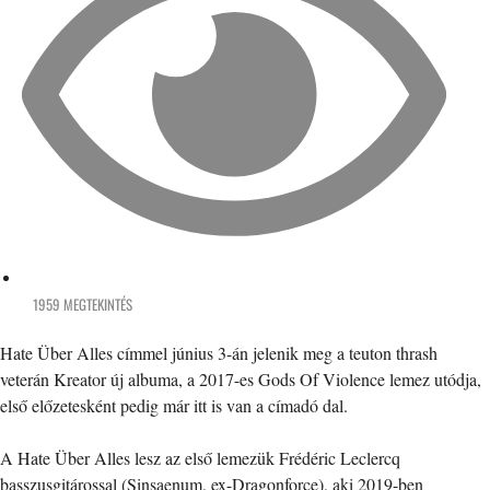
1959 MEGTEKINTÉS
Hate Über Alles címmel június 3-án jelenik meg a teuton thrash
veterán Kreator új albuma, a 2017-es Gods Of Violence lemez utódja,
első előzetesként pedig már itt is van a címadó dal.
A Hate Über Alles lesz az első lemezük Frédéric Leclercq
basszusgitárossal (Sinsaenum, ex-Dragonforce), aki 2019-ben