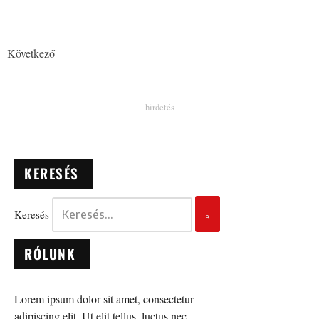
Következő
KERESÉS
Keresés
RÓLUNK
Lorem ipsum dolor sit amet, consectetur
adipiscing elit. Ut elit tellus, luctus nec