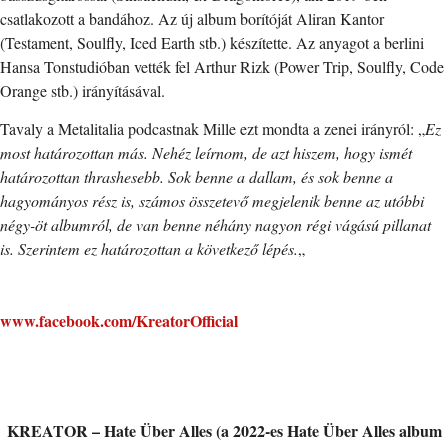
csatlakozott a bandához. Az új album borítóját Aliran Kantor
(Testament, Soulfly, Iced Earth stb.) készítette. Az anyagot a berlini
Hansa Tonstudióban vették fel Arthur Rizk (Power Trip, Soulfly, Code
Orange stb.) irányításával.
Tavaly a Metalitalia podcastnak Mille ezt mondta a zenei irányról: „
Ez
most határozottan más. Nehéz leírnom, de azt hiszem, hogy ismét
határozottan thrashesebb. Sok benne a dallam, és sok benne a
hagyományos rész is, számos összetevő megjelenik benne az utóbbi
négy-öt albumról, de van benne néhány nagyon régi vágású pillanat
is. Szerintem ez határozottan a következő lépés.
„
www.facebook.com/KreatorOfficial
KREATOR – Hate Über Alles (a 2022-es Hate Über Alles album