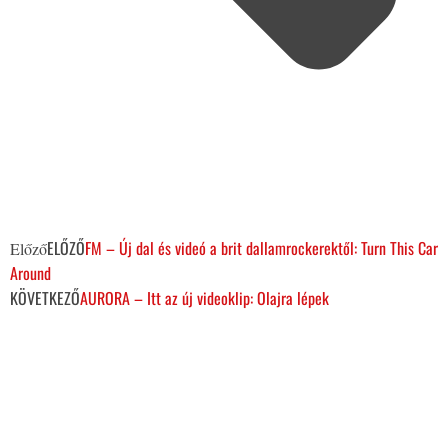
ELŐZŐ
FM – Új dal és videó a brit dallamrockerektől: Turn This Car
Előző
Around
KÖVETKEZŐ
AURORA – Itt az új videoklip: Olajra lépek