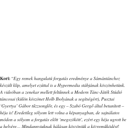
Kori:
“
Egy remek hangulatú forgatás eredménye a Sámántánchoz
készült klip, amelyet ezúttal is a Hypermedia stábjának köszönhetünk.
A videóban a zenekar mellett feltűnnek a Modern Tánc-Játék Stúdió
táncosai (külön köszönet Holb Ibolyának a segítségért), Pusztai
‘Gyertya’ Gábor tűzzsonglőr, és egy – Szabó Gergő által betanított –
héja is! Eredetileg sólyom lett volna a képanyagban, de sajnálatos
módon a sólyom a forgatás előtt ‘megszökött’, ezért egy héja ugrott be
a helyére… Mindannyiuknak hálásan köszönjük a közreműködést
!