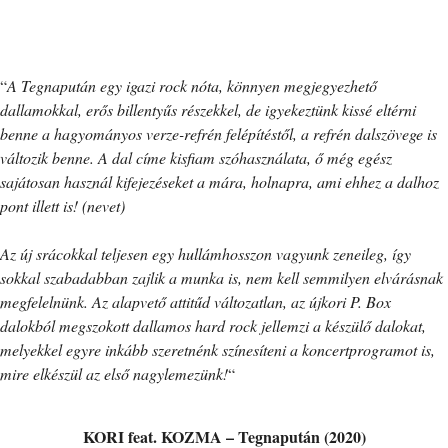
“
A Tegnapután egy igazi rock nóta, könnyen megjegyezhető
dallamokkal, erős billentyűs részekkel, de igyekeztünk kissé eltérni
benne a hagyományos verze-refrén felépítéstől, a refrén dalszövege is
változik benne. A dal címe kisfiam szóhasználata, ő még egész
sajátosan használ kifejezéseket a mára, holnapra, ami ehhez a dalhoz
pont illett is! (nevet)
Az új srácokkal teljesen egy hullámhosszon vagyunk zeneileg, így
sokkal szabadabban zajlik a munka is, nem kell semmilyen elvárásnak
megfelelnünk. Az alapvető attitűd változatlan, az újkori P. Box
dalokból megszokott dallamos hard rock jellemzi a készülő dalokat,
melyekkel egyre inkább szeretnénk színesíteni a koncertprogramot is,
mire elkészül az első nagylemezünk!
“
KORI feat. KOZMA – Tegnapután (2020)