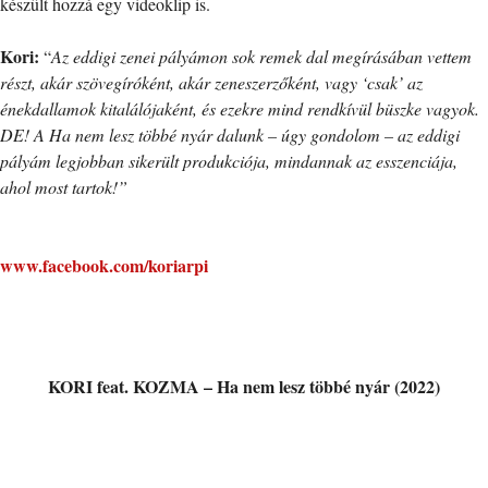
készült hozzá egy videoklip is.
Kori:
“
Az eddigi zenei pályámon sok remek dal megírásában vettem
részt, akár szövegíróként, akár zeneszerzőként, vagy ‘csak’ az
énekdallamok kitalálójaként, és ezekre mind rendkívül büszke vagyok.
DE! A Ha nem lesz többé nyár dalunk – úgy gondolom – az eddigi
pályám legjobban sikerült produkciója, mindannak az esszenciája,
ahol most tartok!”
www.facebook.com/koriarpi
KORI feat. KOZMA – Ha nem lesz többé nyár (2022)