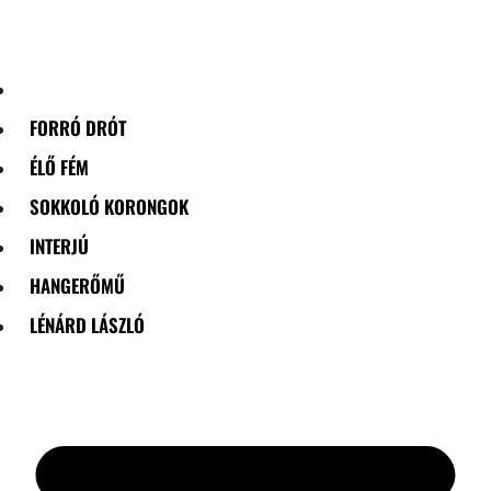
Skip
to
content
FORRÓ DRÓT
ÉLŐ FÉM
SOKKOLÓ KORONGOK
INTERJÚ
HANGERŐMŰ
LÉNÁRD LÁSZLÓ