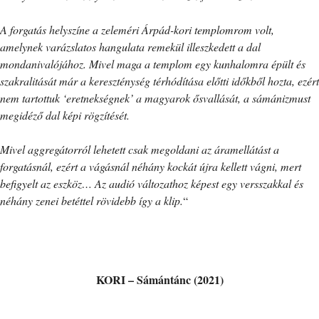
A forgatás helyszíne a zeleméri Árpád-kori templomrom volt,
amelynek varázslatos hangulata remekül illeszkedett a dal
mondanivalójához. Mivel maga a templom egy kunhalomra épült és
szakralitását már a kereszténység térhódítása előtti időkből hozta, ezért
nem tartottuk ‘eretnekségnek’ a magyarok ősvallását, a sámánizmust
megidéző dal képi rögzítését.
Mivel aggregátorról lehetett csak megoldani az áramellátást a
forgatásnál, ezért a vágásnál néhány kockát újra kellett vágni, mert
befigyelt az eszköz… Az audió változathoz képest egy versszakkal és
néhány zenei betéttel rövidebb így a klip.
“
KORI – Sámántánc (2021)