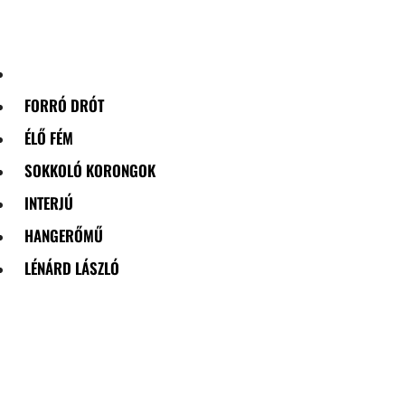
Skip
to
content
FORRÓ DRÓT
ÉLŐ FÉM
SOKKOLÓ KORONGOK
INTERJÚ
HANGERŐMŰ
LÉNÁRD LÁSZLÓ