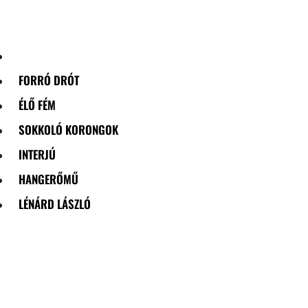
Skip
to
content
FORRÓ DRÓT
ÉLŐ FÉM
SOKKOLÓ KORONGOK
INTERJÚ
HANGERŐMŰ
LÉNÁRD LÁSZLÓ