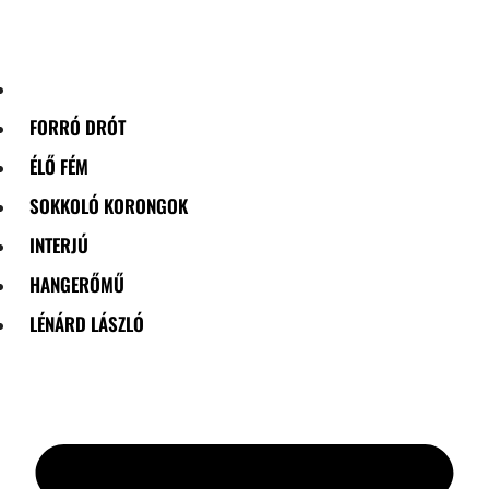
Skip
to
content
FORRÓ DRÓT
ÉLŐ FÉM
SOKKOLÓ KORONGOK
INTERJÚ
HANGERŐMŰ
LÉNÁRD LÁSZLÓ