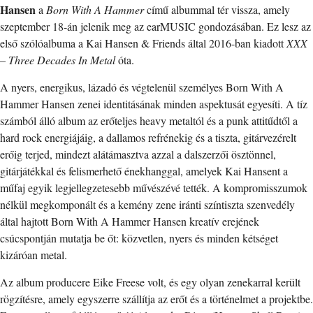
Hansen
a
Born With A Hammer
című albummal tér vissza, amely
szeptember 18-án jelenik meg az earMUSIC gondozásában. Ez lesz az
első szólóalbuma a Kai Hansen & Friends által 2016-ban kiadott
XXX
– Three Decades In Metal
óta.
A nyers, energikus, lázadó és végtelenül személyes Born With A
Hammer Hansen zenei identitásának minden aspektusát egyesíti. A tíz
számból álló album az erőteljes heavy metaltól és a punk attitűdtől a
hard rock energiájáig, a dallamos refrénekig és a tiszta, gitárvezérelt
erőig terjed, mindezt alátámasztva azzal a dalszerzői ösztönnel,
gitárjátékkal és felismerhető énekhanggal, amelyek Kai Hansent a
műfaj egyik legjellegzetesebb művészévé tették. A kompromisszumok
nélkül megkomponált és a kemény zene iránti színtiszta szenvedély
által hajtott Born With A Hammer Hansen kreatív erejének
csúcspontján mutatja be őt: közvetlen, nyers és minden kétséget
kizáróan metal.
Az album producere Eike Freese volt, és egy olyan zenekarral került
rögzítésre, amely egyszerre szállítja az erőt és a történelmet a projektbe.