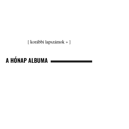
[
korábbi lapszámok »
]
A HÓNAP ALBUMA