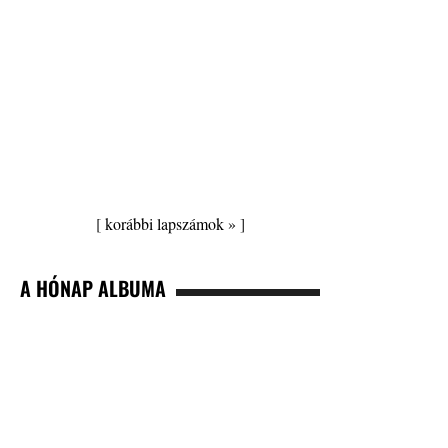
[
korábbi lapszámok »
]
A HÓNAP ALBUMA