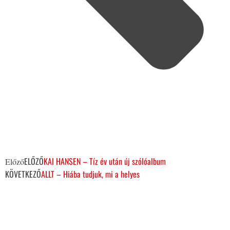
ELŐZŐ
KAI HANSEN – Tíz év után új szólóalbum
Előző
KÖVETKEZŐ
ALLT – Hiába tudjuk, mi a helyes