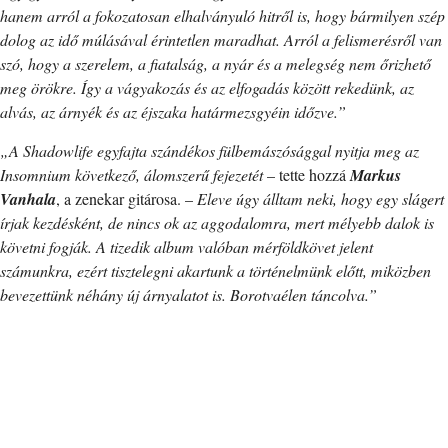
hanem arról a fokozatosan elhalványuló hitről is, hogy bármilyen szép
dolog az idő múlásával érintetlen maradhat. Arról a felismerésről van
szó, hogy a szerelem, a fiatalság, a nyár és a melegség nem őrizhető
meg örökre. Így a vágyakozás és az elfogadás között rekedünk, az
alvás, az árnyék és az éjszaka határmezsgyéin időzve.”
„A Shadowlife egyfajta szándékos fülbemászósággal nyitja meg az
Insomnium következő, álomszerű fejezetét
– tette hozzá
Markus
Vanhala
, a zenekar gitárosa. –
Eleve úgy álltam neki, hogy egy slágert
írjak kezdésként, de nincs ok az aggodalomra, mert mélyebb dalok is
követni fogják. A tizedik album valóban mérföldkövet jelent
számunkra, ezért tisztelegni akartunk a történelmünk előtt, miközben
bevezettünk néhány új árnyalatot is. Borotvaélen táncolva.”