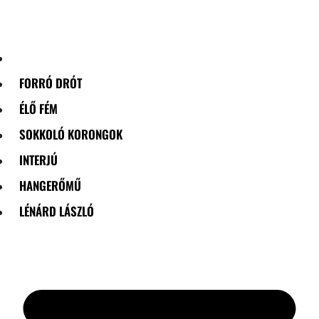
Skip
to
content
FORRÓ DRÓT
ÉLŐ FÉM
SOKKOLÓ KORONGOK
INTERJÚ
HANGERŐMŰ
LÉNÁRD LÁSZLÓ