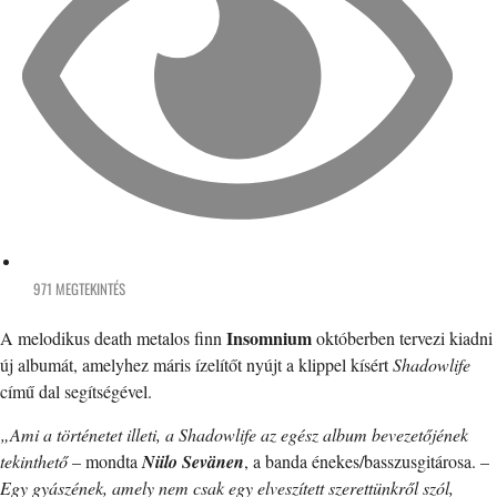
971 MEGTEKINTÉS
Insomnium
A melodikus death metalos finn
októberben tervezi kiadni
új albumát, amelyhez máris ízelítőt nyújt a klippel kísért
Shadowlife
című dal segítségével.
„Ami a történetet illeti, a Shadowlife az egész album bevezetőjének
tekinthető
– mondta
Niilo Sevänen
, a banda énekes/basszusgitárosa. –
Egy gyászének, amely nem csak egy elveszített szerettünkről szól,