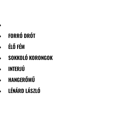
Skip
to
content
FORRÓ DRÓT
ÉLŐ FÉM
SOKKOLÓ KORONGOK
INTERJÚ
HANGERŐMŰ
LÉNÁRD LÁSZLÓ