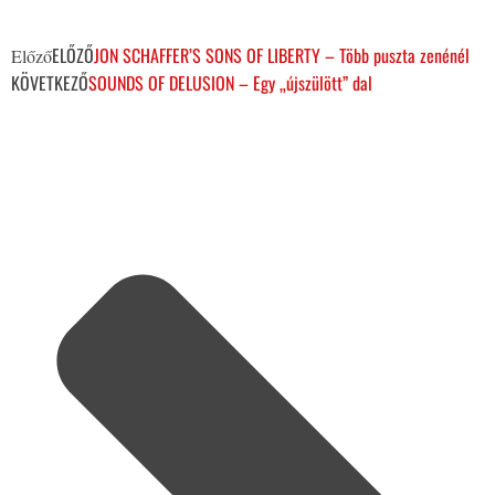
ELŐZŐ
JON SCHAFFER’S SONS OF LIBERTY – Több puszta zenénél
Előző
KÖVETKEZŐ
SOUNDS OF DELUSION – Egy „újszülött” dal