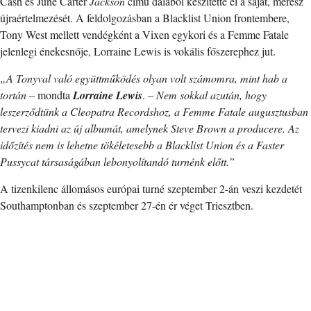
Cash és June Carter
Jackson
című dalából készítette el a saját, merész
újraértelmezését. A feldolgozásban a Blacklist Union frontembere,
Tony West mellett vendégként a Vixen egykori és a Femme Fatale
jelenlegi énekesnője, Lorraine Lewis is vokális főszerephez jut.
„A Tonyval való együttműködés olyan volt számomra, mint hab a
tortán
– mondta
Lorraine Lewis
. –
Nem sokkal azután, hogy
leszerződtünk a Cleopatra Recordshoz, a Femme Fatale augusztusban
tervezi kiadni az új albumát, amelynek Steve Brown a producere. Az
időzítés nem is lehetne tökéletesebb a Blacklist Union és a Faster
Pussycat társaságában lebonyolítandó turnénk előtt.”
A tizenkilenc állomásos európai turné szeptember 2-án veszi kezdetét
Southamptonban és szeptember 27-én ér véget Triesztben.