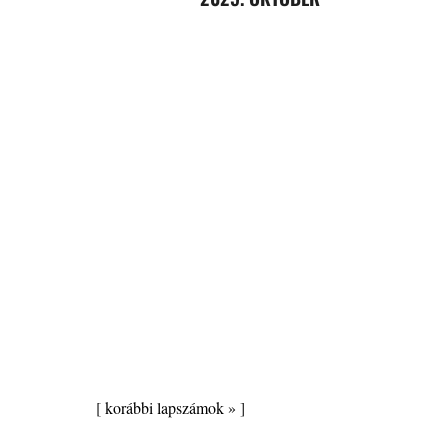
[
korábbi lapszámok »
]