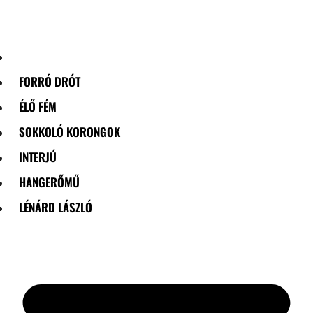
Skip
to
content
FORRÓ DRÓT
ÉLŐ FÉM
SOKKOLÓ KORONGOK
INTERJÚ
HANGERŐMŰ
LÉNÁRD LÁSZLÓ