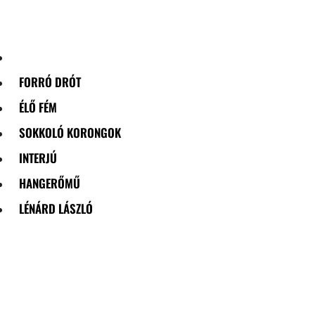
Skip
to
content
FORRÓ DRÓT
ÉLŐ FÉM
SOKKOLÓ KORONGOK
INTERJÚ
HANGERŐMŰ
LÉNÁRD LÁSZLÓ