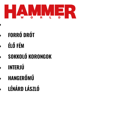
Skip
to
content
FORRÓ DRÓT
ÉLŐ FÉM
SOKKOLÓ KORONGOK
INTERJÚ
HANGERŐMŰ
LÉNÁRD LÁSZLÓ