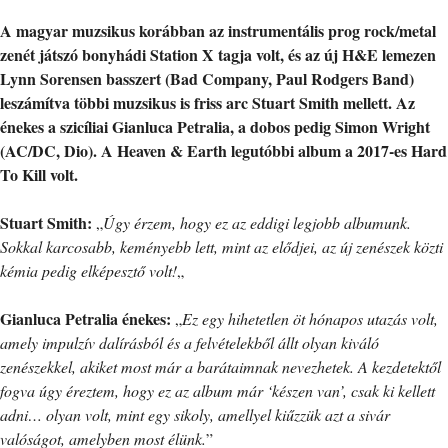
A magyar muzsikus korábban az instrumentális prog rock/metal
zenét játszó bonyhádi Station X tagja volt, és az új H&E lemezen
Lynn Sorensen basszert (Bad Company, Paul Rodgers Band)
leszámítva többi muzsikus is friss arc Stuart Smith mellett. Az
énekes a szicíliai Gianluca Petralia, a dobos pedig Simon Wright
(AC/DC, Dio).
A Heaven & Earth legutóbbi album a 2017-es Hard
To Kill volt.
Stuart Smith:
„
Úgy érzem, hogy ez az eddigi legjobb albumunk.
Sokkal karcosabb, keményebb lett, mint az elődjei, az új zenészek közti
kémia pedig elképesztő volt!
„
Gianluca Petralia énekes:
„
Ez egy hihetetlen öt hónapos utazás volt,
amely impulzív dalírásból és a felvételekből állt olyan kiváló
zenészekkel, akiket most már a barátaimnak nevezhetek. A kezdetektől
fogva úgy éreztem, hogy ez az album már ‘készen van’, csak ki kellett
adni… olyan volt, mint egy sikoly, amellyel kiűzzük azt a sivár
valóságot, amelyben most élünk.
”