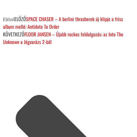
ELŐZŐ
SPACE CHASER – A berlini thrasherek új klipje a friss
Előző
album mellé: Antidote To Order
KÖVETKEZŐ
FLOOR JANSEN – Újabb rockos feldolgozás: az Into The
Unknown a Jégvarázs 2-ből