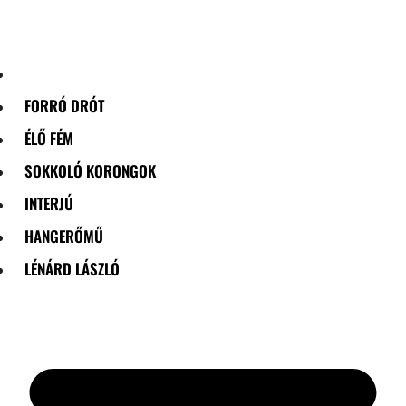
Skip
to
content
FORRÓ DRÓT
ÉLŐ FÉM
SOKKOLÓ KORONGOK
INTERJÚ
HANGERŐMŰ
LÉNÁRD LÁSZLÓ