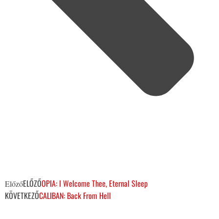
ELŐZŐ
OPIA: I Welcome Thee, Eternal Sleep
Előző
KÖVETKEZŐ
CALIBAN: Back From Hell