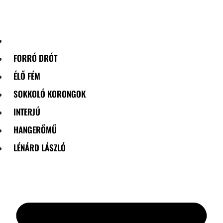
Skip
to
content
FORRÓ DRÓT
ÉLŐ FÉM
SOKKOLÓ KORONGOK
INTERJÚ
HANGERŐMŰ
LÉNÁRD LÁSZLÓ