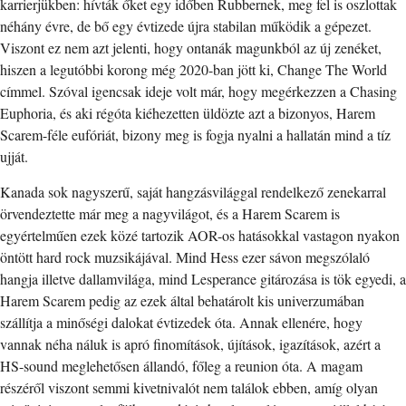
karrierjükben: hívták őket egy időben Rubbernek, meg fel is oszlottak
néhány évre, de bő egy évtizede újra stabilan működik a gépezet.
Viszont ez nem azt jelenti, hogy ontanák magunkból az új zenéket,
hiszen a legutóbbi korong még 2020-ban jött ki, Change The World
címmel. Szóval igencsak ideje volt már, hogy megérkezzen a Chasing
Euphoria, és aki régóta kiéhezetten üldözte azt a bizonyos, Harem
Scarem-féle eufóriát, bizony meg is fogja nyalni a hallatán mind a tíz
ujját.
Kanada sok nagyszerű, saját hangzásvilággal rendelkező zenekarral
örvendeztette már meg a nagyvilágot, és a Harem Scarem is
egyértelműen ezek közé tartozik AOR-os hatásokkal vastagon nyakon
öntött hard rock muzsikájával. Mind Hess ezer sávon megszólaló
hangja illetve dallamvilága, mind Lesperance gitározása is tök egyedi, a
Harem Scarem pedig az ezek által behatárolt kis univerzumában
szállítja a minőségi dalokat évtizedek óta. Annak ellenére, hogy
vannak néha náluk is apró finomítások, újítások, igazítások, azért a
HS-sound meglehetősen állandó, főleg a reunion óta. A magam
részéről viszont semmi kivetnivalót nem találok ebben, amíg olyan