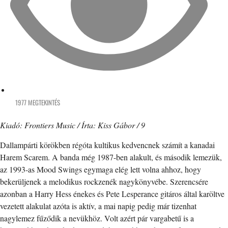
1977 MEGTEKINTÉS
Kiadó: Frontiers Music / Írta: Kiss Gábor / 9
Dallampárti körökben régóta kultikus kedvencnek számít a kanadai
Harem Scarem. A banda még 1987-ben alakult, és második lemezük,
az 1993-as Mood Swings egymaga elég lett volna ahhoz, hogy
bekerüljenek a melodikus rockzenék nagykönyvébe. Szerencsére
azonban a Harry Hess énekes és Pete Lesperance gitáros által karöltve
vezetett alakulat azóta is aktív, a mai napig pedig már tizenhat
nagylemez fűződik a nevükhöz. Volt azért pár vargabetű is a