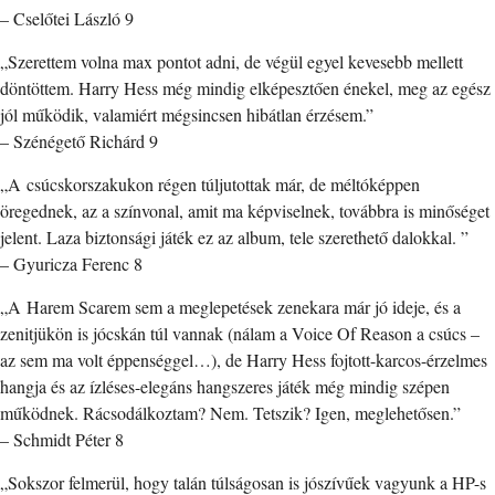
– Cselőtei László 9
„Szerettem volna max pontot adni, de végül egyel kevesebb mellett
döntöttem. Harry Hess még mindig elképesztően énekel, meg az egész
jól működik, valamiért mégsincsen hibátlan érzésem.”
– Szénégető Richárd 9
„A csúcskorszakukon régen túljutottak már, de méltóképpen
öregednek, az a színvonal, amit ma képviselnek, továbbra is minőséget
jelent. Laza biztonsági játék ez az album, tele szerethető dalokkal. ”
– Gyuricza Ferenc 8
„A Harem Scarem sem a meglepetések zenekara már jó ideje, és a
zenitjükön is jócskán túl vannak (nálam a Voice Of Reason a csúcs –
az sem ma volt éppenséggel…), de Harry Hess fojtott-karcos-érzelmes
hangja és az ízléses-elegáns hangszeres játék még mindig szépen
működnek. Rácsodálkoztam? Nem. Tetszik? Igen, meglehetősen.”
– Schmidt Péter 8
„Sokszor felmerül, hogy talán túlságosan is jószívűek vagyunk a HP-s