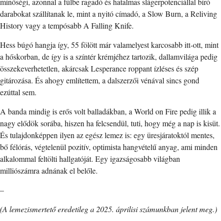
minőségi, azonnal a fülbe ragadó és hatalmas slágerpotenciállal bíró
darabokat szállítanak le, mint a nyitó címadó, a Slow Burn, a Reliving
History vagy a tempósabb A Falling Knife.
Hess búgó hangja így, 55 fölött már valamelyest karcosabb itt-ott, mint
a hőskorban, de így is a színtér krémjéhez tartozik, dallamvilága pedig
összekeverhetetlen, akárcsak Lesperance roppant ízléses és szép
gitározása. És ahogy említettem, a dalszerzői vénával sincs gond
ezúttal sem.
A banda mindig is erős volt balladákban, a World on Fire pedig illik a
nagy elődök sorába, hiszen ha felcsendül, tuti, hogy még a nap is kisüt.
És tulajdonképpen ilyen az egész lemez is: egy üresjáratoktól mentes,
bő félórás, végtelenül pozitív, optimista hangvételű anyag, ami minden
alkalommal feltölti hallgatóját. Egy igazságosabb világban
milliószámra adnának el belőle.
–
(A lemezismertető eredetileg a 2025. áprilisi számunkban jelent meg.)