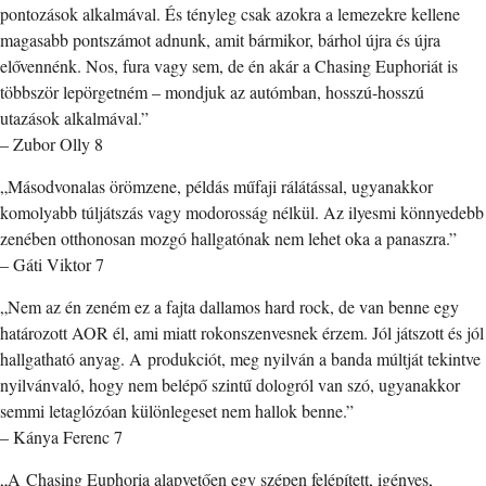
pontozások alkalmával. És tényleg csak azokra a lemezekre kellene
magasabb pontszámot adnunk, amit bármikor, bárhol újra és újra
elővennénk. Nos, fura vagy sem, de én akár a Chasing Euphoriát is
többször lepörgetném – mondjuk az autómban, hosszú-hosszú
utazások alkalmával.”
– Zubor Olly 8
„Másodvonalas örömzene, példás műfaji rálátással, ugyanakkor
komolyabb túljátszás vagy modorosság nélkül. Az ilyesmi könnyedebb
zenében otthonosan mozgó hallgató­nak nem lehet oka a panaszra.”
– Gáti Viktor 7
„Nem az én zeném ez a fajta dallamos hard rock, de van benne egy
határozott AOR él, ami miatt rokonszenvesnek érzem. Jól játszott és jól
hallgatható anyag. A produkciót, meg nyilván a banda múltját tekintve
nyilvánvaló, hogy nem belépő szintű dologról van szó, ugyanakkor
semmi letaglózóan különlegeset nem hallok benne.”
– Kánya Ferenc 7
„A Chasing Euphoria alapvetően egy szépen felépített, igényes,