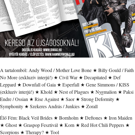
A tartalomból: Andy Wood / Mother Love Bone ★ Billy Gould / Faith
No More (exkluzív interjú!) ★ Civil War ★ Decapitated ★ Def
Leppard ★ Downfall of Gaia ★ Esperfall ★ Gene Simmons / KISS
(exkluzív interjú!) ★ Khold ★ Nest of Plagues ★ Nygmalion ★ Paksi
Endre / Ossian ★ Rise Against ★ Saor ★ Strong Deformity ★
Symphonity ★ Szekeres András / Junkies ★ Zorall
Élő Fém: Black Veil Brides ★ Bornholm ★ Deftones ★ Iron Maiden
★ Ghost ★ Graspop Fesztivál ★ Korn ★ Red Hot Chili Peppers ★
Scorpions ★ Therapy? ★ Tool