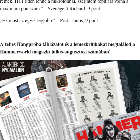
remek. Ha Fridén lenne a mikrofonnál, szerintem repült is volna a
maximum pontszám.” – Szénégető Richárd, 9 pont
„Ez most az egyik legjobb.” – Posta János, 9 pont
–
A teljes Hangpróba táblázatot és a lemezkritikákat megtalálod a
Hammerworld magazin július-augusztusi számában!