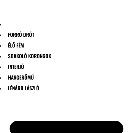
Skip
to
content
FORRÓ DRÓT
ÉLŐ FÉM
SOKKOLÓ KORONGOK
INTERJÚ
HANGERŐMŰ
LÉNÁRD LÁSZLÓ