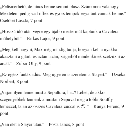
„Felismerhető, de nincs benne semmi plusz. Számomra valahogy
lélektelen, pedig vad riffek és gyors tempók egyaránt vannak benne.” –
Cselőtei László, 7 pont
„Hosszú idő után végre egy újabb mesterműt kaptunk a Cavalera
műhelyből.” – Farkas Lajos, 9 pont
„Meg kell hagyni, Max még mindig tudja, hogyan kell a nyakba
akasztani a gitárt, és aztán lazán, zsigerből mindenkinek szétzúzni az
arcát.” – Zubor Olly, 9 pont
„Ez egész fantáziadús. Meg ugye én is szeretem a Slayert.” – Uzseka
Norbert, 8 pont
„Vajon ilyen lenne most a Sepultura, ha..? Lehet, de akkor
szegényebbek lennénk a mostani Sepuval meg a többi Soulfly
lemezzel, talán az összes Cavalera-cuccal is 🙂 ” – Kánya Ferenc, 9
pont
„Van élet a Slayer után.” – Posta János, 8 pont