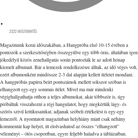
2322 MEGTEKINTÉS
Magazinunk korai időszakában, a Hangpróba első 10-15 évében a
pontozók a szerkesztőségben összegyűlve egy több órás, általában igen
jókedélyű közös zenehallgatás során pontozták le az adott hónap
kiemelt albumait. Bár a lemezek rendelkezésre álltak, az idő véges volt,
ezért albumonként mindössze 2-3 dal alapján kellett ítéletet mondani.
A hangpróbás papírra beírt pontszámok mellett sokszor szóban is
elhangzott egy-egy sommás ítélet. Mivel ma már mindenki
végighallgathatja otthon a teljes albumokat, akár többször is, úgy
próbáltuk visszahozni a régi hangulatot, hogy megkértük lágy- és
szőrös szívű kritikusainkat, adjanak szóbeli értékelést is egy-egy
lemezről. A nyomtatott magazinban helyhiány miatt csak néhány
kommentár kap helyet, itt elolvashatod az összes “elhangzott”
véleményt – ötös csoportban, egyre feljebb haladva a táblázatban.