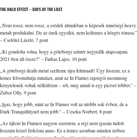
THE HALO EFFECT – DAYS OF THE LOST
„Nem rossz, nem rossz, a svédek álmukban is képesek minőségi heavy
metalt produkálni. De az ének egysíkú, nem kellemes a hörgés tónusa.”
– Cselőtei László, 7 pont
„Ki gondolta volna, hogy a göteborgi színtér negyedik alapcsapata
2021-ben áll össze?” – Farkas Lajos, 10 pont
„A göteborgi death metal szelleme újra feltámadt! Úgy hiszem, ez a
lemez felvonultatja mindazt, amit az In Flames rajongói mostanság
kénytelenek voltak nélkülözni – sőt, még annál is egy picivel többet.” –
Zubor Olly, 9 pont
„Igaz, hogy jobb, mint az In Flames volt az utóbbi sok évben, de a
Dark Tranquillitynél nem jobb.” – Uzseka Norbert, 8 pont
„Az újkori In Flamest nagyon szeretem, a régi nem igazán tudott
hozzám közel férkőzni anno. Ez a lemez azonban minden ízében