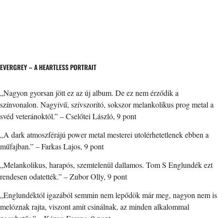
EVERGREY – A HEARTLESS PORTRAIT
„Nagyon gyorsan jött ez az új album. De ez nem érződik a
színvonalon. Nagyívű, szívszorító, sokszor melankolikus prog metal a
svéd veteránoktól.” – Cselőtei László, 9 pont
„A dark atmoszférájú power metal mesterei utolérhetetlenek ebben a
műfajban.” – Farkas Lajos, 9 pont
„Melankolikus, harapós, szemtelenül dallamos. Tom S Englundék ezt
rendesen odatették.” – Zubor Olly, 9 pont
„Englundéktól igazából semmin nem lepődök már meg, nagyon nem is
melóznak rajta, viszont amit csinálnak, az minden alkalommal