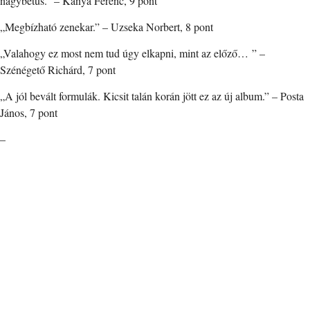
nagybetűs.” – Kánya Ferenc, 9 pont
„Megbízható zenekar.” – Uzseka Norbert, 8 pont
„Valahogy ez most nem tud úgy elkapni, mint az előző… ” –
Szénégető Richárd, 7 pont
„A jól bevált formulák. Kicsit talán korán jött ez az új album.” – Posta
János, 7 pont
–