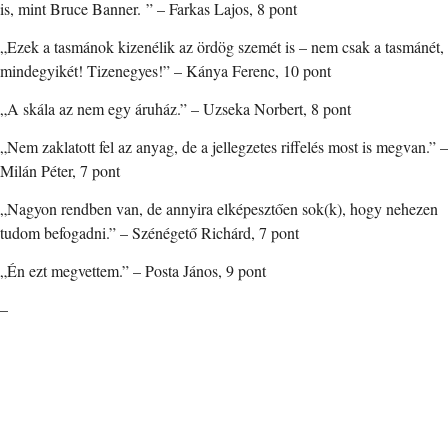
is, mint Bruce Banner. ” – Farkas Lajos, 8 pont
„Ezek a tasmánok kizenélik az ördög szemét is – nem csak a tasmánét,
mindegyikét! Tizenegyes!” – Kánya Ferenc, 10 pont
„A skála az nem egy áruház.” – Uzseka Norbert, 8 pont
„Nem zaklatott fel az anyag, de a jellegzetes riffelés most is megvan.” –
Milán Péter, 7 pont
„Nagyon rendben van, de annyira elképesztően sok(k), hogy nehezen
tudom befogadni.” – Szénégető Richárd, 7 pont
„Én ezt megvettem.” – Posta János, 9 pont
–