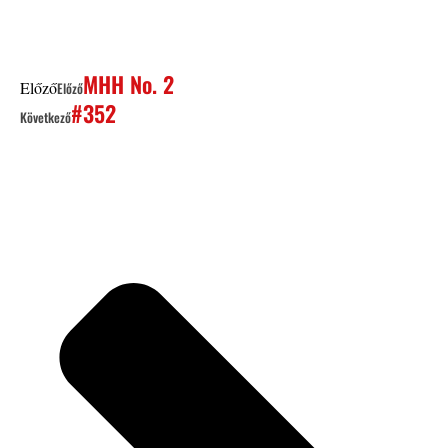
MHH No. 2
Előző
Előző
#352
Következő