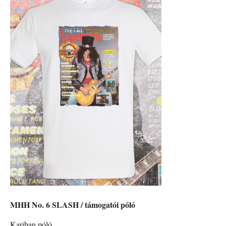
MHH No. 6 SLASH / támogatói póló
Kariban póló