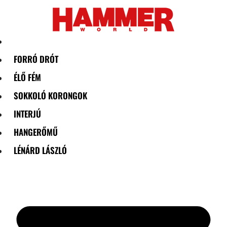
Skip
to
content
FORRÓ DRÓT
ÉLŐ FÉM
SOKKOLÓ KORONGOK
INTERJÚ
HANGERŐMŰ
LÉNÁRD LÁSZLÓ