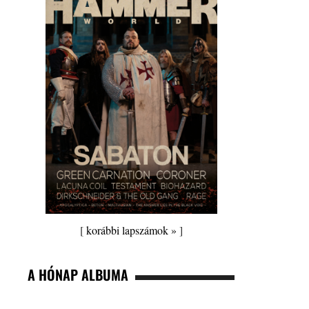
[
korábbi lapszámok »
]
A HÓNAP ALBUMA