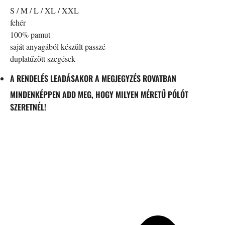
S / M / L / XL / XXL
fehér
100% pamut
saját anyagából készült passzé
duplatűzött szegések
A RENDELÉS LEADÁSAKOR A MEGJEGYZÉS ROVATBAN
MINDENKÉPPEN ADD MEG, HOGY MILYEN MÉRETŰ PÓLÓT
SZERETNÉL!