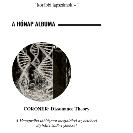
[
korábbi lapszámok »
]
A HÓNAP ALBUMA
CORONER: Dissonance Theory
A Hangpróba táblázatot megtalálod az októberi
digitális különszámban!