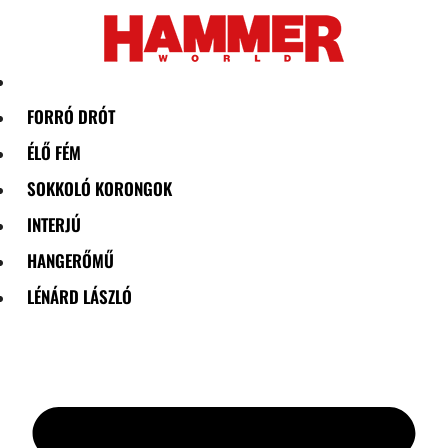
Skip
to
content
FORRÓ DRÓT
ÉLŐ FÉM
SOKKOLÓ KORONGOK
INTERJÚ
HANGERŐMŰ
LÉNÁRD LÁSZLÓ