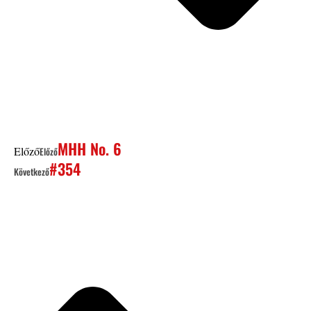
MHH No. 6
Előző
Előző
#354
Következő