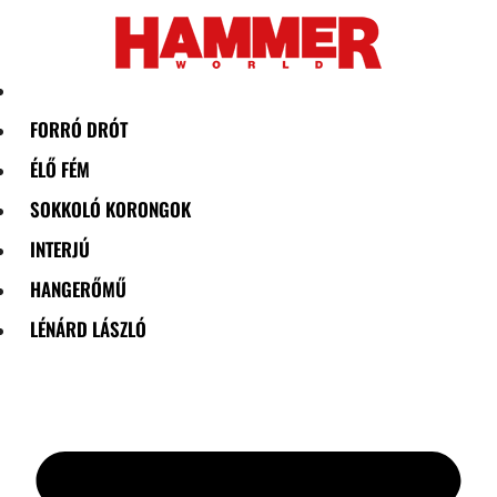
Skip
to
content
FORRÓ DRÓT
ÉLŐ FÉM
SOKKOLÓ KORONGOK
INTERJÚ
HANGERŐMŰ
LÉNÁRD LÁSZLÓ