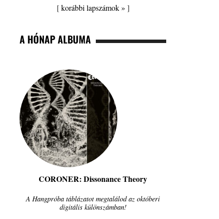
[
korábbi lapszámok »
]
A HÓNAP ALBUMA
CORONER: Dissonance Theory
A Hangpróba táblázatot megtalálod az októberi
digitális különszámban!