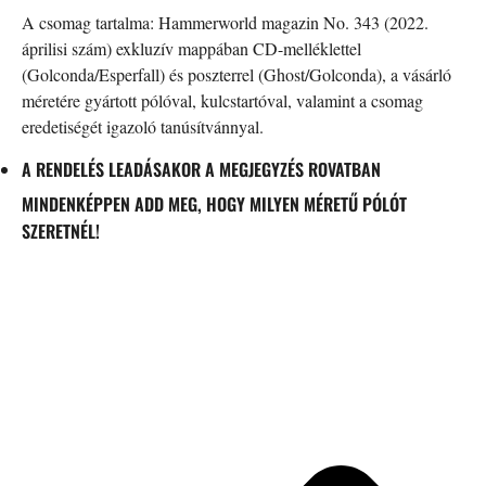
A csomag tartalma: Hammerworld magazin No. 343 (2022.
áprilisi szám) exkluzív mappában CD-melléklettel
(Golconda/Esperfall) és poszterrel (Ghost/Golconda), a vásárló
méretére gyártott pólóval, kulcstartóval, valamint a csomag
eredetiségét igazoló tanúsítvánnyal.
A RENDELÉS LEADÁSAKOR A MEGJEGYZÉS ROVATBAN
MINDENKÉPPEN ADD MEG, HOGY MILYEN MÉRETŰ PÓLÓT
SZERETNÉL!