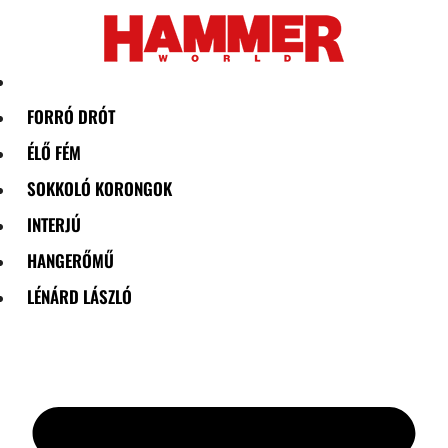
Skip
to
content
FORRÓ DRÓT
ÉLŐ FÉM
SOKKOLÓ KORONGOK
INTERJÚ
HANGERŐMŰ
LÉNÁRD LÁSZLÓ