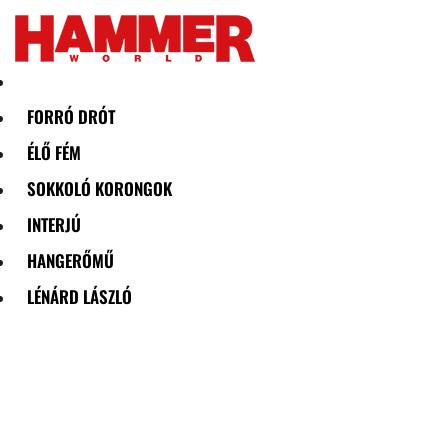
Skip
to
content
FORRÓ DRÓT
ÉLŐ FÉM
SOKKOLÓ KORONGOK
INTERJÚ
HANGERŐMŰ
LÉNÁRD LÁSZLÓ