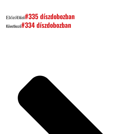
#335 díszdobozban
Előző
Előző
#334 díszdobozban
Következő