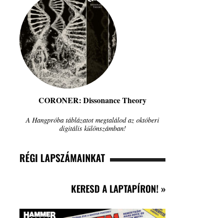
CORONER: Dissonance Theory
A Hangpróba táblázatot megtalálod az októberi
digitális különszámban!
RÉGI LAPSZÁMAINKAT
KERESD A LAPTAPÍRON! »