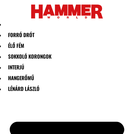
Skip
to
content
FORRÓ DRÓT
ÉLŐ FÉM
SOKKOLÓ KORONGOK
INTERJÚ
HANGERŐMŰ
LÉNÁRD LÁSZLÓ