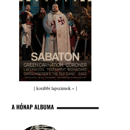
[
korábbi lapszámok »
]
A HÓNAP ALBUMA