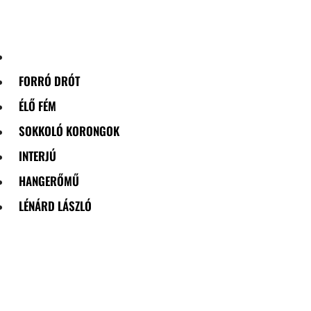
Skip
to
content
FORRÓ DRÓT
ÉLŐ FÉM
SOKKOLÓ KORONGOK
INTERJÚ
HANGERŐMŰ
LÉNÁRD LÁSZLÓ