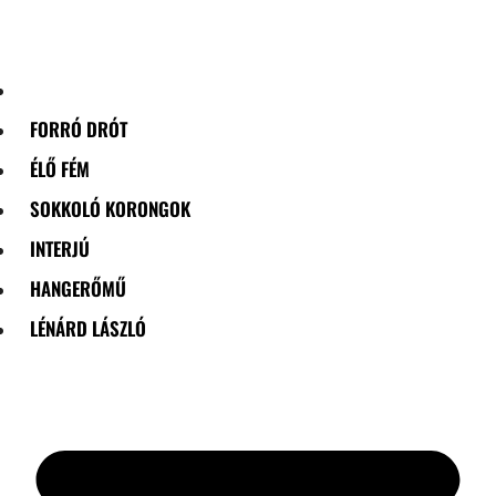
Skip
to
content
FORRÓ DRÓT
ÉLŐ FÉM
SOKKOLÓ KORONGOK
INTERJÚ
HANGERŐMŰ
LÉNÁRD LÁSZLÓ