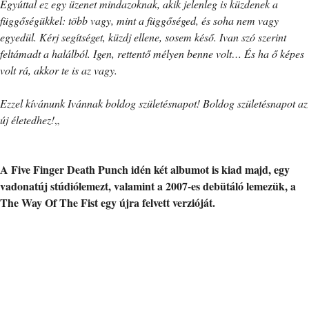
Egyúttal ez egy üzenet mindazoknak, akik jelenleg is küzdenek a
függőségükkel: több vagy, mint a függőséged, és soha nem vagy
egyedül. Kérj segítséget, küzdj ellene, sosem késő. Ivan szó szerint
feltámadt a halálból. Igen, rettentő mélyen benne volt… És ha ő képes
volt rá, akkor te is az vagy.
Ezzel kívánunk Ivánnak boldog születésnapot! Boldog születésnapot az
új életedhez!
„
A Five Finger Death Punch idén két albumot is kiad majd, egy
vadonatúj stúdiólemezt, valamint a 2007-es debütáló lemezük, a
The Way Of The Fist egy újra felvett verzióját.