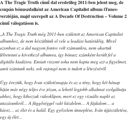
A The Tragic Truth című dal eredetileg 2011-ben jelent meg, de
csupán bónuszdalként az American Capitalist album iTunes-
verzióján, majd szerepelt az A Decade Of Destruction – Volume 2
című válogatáson is.
„
A The Tragic Truth még 2011-ben született az American Capitalist
albumhoz, de nem készültünk el vele a leadási határidőig. Mivel
azonban ez a dal nagyon fontos volt számunkra, nem akartuk
félretenni a következő albumra, így bónusz számként került fel a
digitális kiadásra. Emiatt viszont soha nem kapta meg azt a figyelmet,
amit szántunk neki, sok rajongó nem is tudott a létezéséről.
Úgy éreztük, hogy Ivan születésnapja és az a tény, hogy két hónap
híján már négy teljes éve józan, a lehető legjobb alkalmat szolgáltatja
ahhoz, hogy kihozzuk videoklipen, mert ez egy vizuális napló az
utazásunkról… A függőséggel való küzdelem… A fájdalom… a
káosz… az élet és a halál. Egy győzelem ünneplése, Iván újjászületése,
egy új élet…