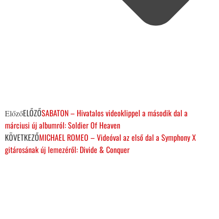
ELŐZŐ
SABATON – Hivatalos videoklippel a második dal a
Előző
márciusi új albumról: Soldier Of Heaven
KÖVETKEZŐ
MICHAEL ROMEO – Videóval az első dal a Symphony X
gitárosának új lemezéről: Divide & Conquer