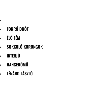
Skip
to
content
FORRÓ DRÓT
ÉLŐ FÉM
SOKKOLÓ KORONGOK
INTERJÚ
HANGERŐMŰ
LÉNÁRD LÁSZLÓ