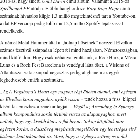
2018-as, nagy sikerű
Until Dawn
című album, valamint a 2015-ös
Spellbound EP
utódja. Előbbi hanghordozó
Born from Hope
című
számának hivatalos klipje 1,3 millió megtekintésnél tart a Youtube-on,
a dal EP-verziója pedig több mint 2,5 millió Spotify lejátszással
rendelkezik.
A német Metal Hammer által a „holnap hőseinek” nevezett Elvellon
számos fesztivál színpadán lépett fel mind hazájában, Németországban,
mind külföldön. Hogy csak néhányat említsünk, a RockHarz, a M’era
Luna és a Rock Fest Barcelona is vendégül látta őket, a Visions of
Atlantisszal való színpadmegosztás pedig alighanem az egyik
legkedvesebb emlék a számukra.
„Az A Vagabond’s Heart egy nagyon régi ötleten alapul, ami egészen
az Elvellon korai napjaihoz nyúlik vissza
– tették hozzá a friss, klippel
kísért kislemezhez a zenekar tagjai. –
Végül az Ascending in Synergy
album komponálása során tértünk vissza az alapanyaghoz, mert
tudtuk, hogy egy kisebb kincs rejlik benne. Sokan közülünk már
egészen korán, a dalszöveg megírását megelőzően egy lehetséges első
kislemezként tekintettek rá. Most, hogy a végleges szöveg és a dal