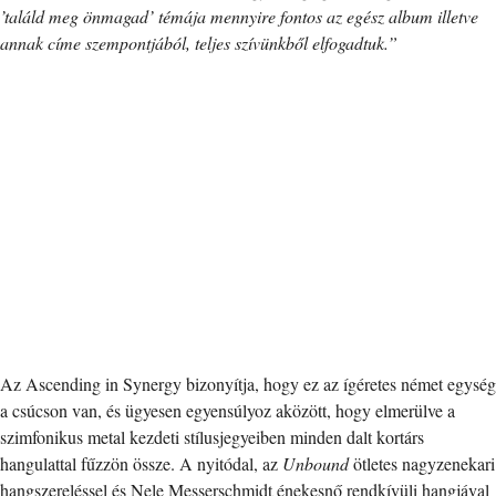
’találd meg önmagad’ témája mennyire fontos az egész album illetve
annak címe szempontjából, teljes szívünkből elfogadtuk.”
Az Ascending in Synergy bizonyítja, hogy ez az ígéretes német egység
a csúcson van, és ügyesen egyensúlyoz aközött, hogy elmerülve a
szimfonikus metal kezdeti stílusjegyeiben minden dalt kortárs
hangulattal fűzzön össze. A nyitódal, az
Unbound
ötletes nagyzenekari
hangszereléssel és Nele Messerschmidt énekesnő rendkívüli hangjával