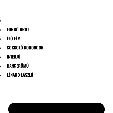
Skip
to
content
FORRÓ DRÓT
ÉLŐ FÉM
SOKKOLÓ KORONGOK
INTERJÚ
HANGERŐMŰ
LÉNÁRD LÁSZLÓ