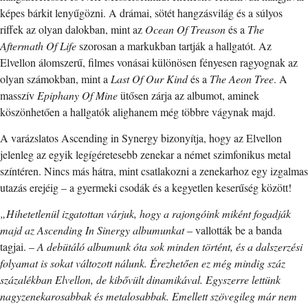
képes bárkit lenyűgözni. A drámai, sötét hangzásvilág és a súlyos
riffek az olyan dalokban, mint az
Ocean Of Treason
és a
The
Aftermath Of Life
szorosan a markukban tartják a hallgatót. Az
Elvellon álomszerű, filmes vonásai különösen fényesen ragyognak az
olyan számokban, mint a
Last Of Our Kind
és a
The Aeon Tree
. A
masszív
Epiphany Of Mine
ütősen zárja az albumot, aminek
köszönhetően a hallgatók alighanem még többre vágynak majd.
A varázslatos Ascending in Synergy bizonyítja, hogy az Elvellon
jelenleg az egyik legígéretesebb zenekar a német szimfonikus metal
színtéren. Nincs más hátra, mint csatlakozni a zenekarhoz egy izgalmas
utazás erejéig – a gyermeki csodák és a kegyetlen keserűség között!
„Hihetetlenül izgatottan várjuk, hogy a rajongóink miként fogadják
majd az Ascending In Sinergy albumunkat
– vallották be a banda
tagjai. –
A debütáló albumunk óta sok minden történt, és a dalszerzési
folyamat is sokat változott nálunk. Érezhetően ez még mindig száz
százalékban Elvellon, de kibővült dinamikával. Egyszerre lettünk
nagyzenekarosabbak és metalosabbak. Emellett szövegileg már nem