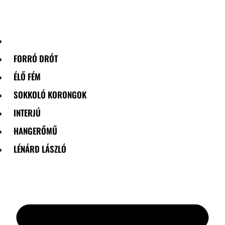
Skip
to
content
FORRÓ DRÓT
ÉLŐ FÉM
SOKKOLÓ KORONGOK
INTERJÚ
HANGERŐMŰ
LÉNÁRD LÁSZLÓ