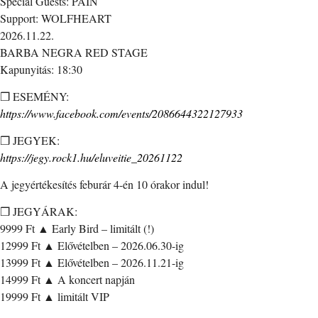
Special Guests: PAIN
Support: WOLFHEART
2026.11.22.
BARBA NEGRA RED STAGE
Kapunyitás: 18:30
❒ ESEMÉNY:
https://www.facebook.com/events/2086644322127933
❒ JEGYEK:
https://jegy.rock1.hu/eluveitie_20261122
A jegyértékesítés feburár 4-én 10 órakor indul!
❒ JEGYÁRAK:
9999 Ft ▲ Early Bird – limitált (!)
12999 Ft ▲ Elővételben – 2026.06.30-ig
13999 Ft ▲ Elővételben – 2026.11.21-ig
14999 Ft ▲ A koncert napján
19999 Ft ▲ limitált VIP