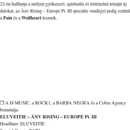
22-én hallhatja a mélyen gyökerező, spirituális és történelmi témájú új
dalokat, az Ànv Rising – Europe Pt. III speciális vendégei pedig ezúttal
Pain
Wolfheart
a
és a
lesznek.
❒ A H-MUSIC, a ROCK1, a BARBA NEGRA és a Cobra Agency
bemutatja:
ELUVEITIE – ÀNV RISING – EUROPE Pt. III
Headliner: ELUVEITIE