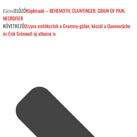
ELŐZŐ
Kliphíradó – BEHEMOTH, CLAWFINGER, GRAIN OF PAIN,
Előző
NECROFIER
KÖVETKEZŐ
Ozzyra emlékeztek a Grammy-gálán, készül a Queensrÿche
és Erik Grönwall új albuma is