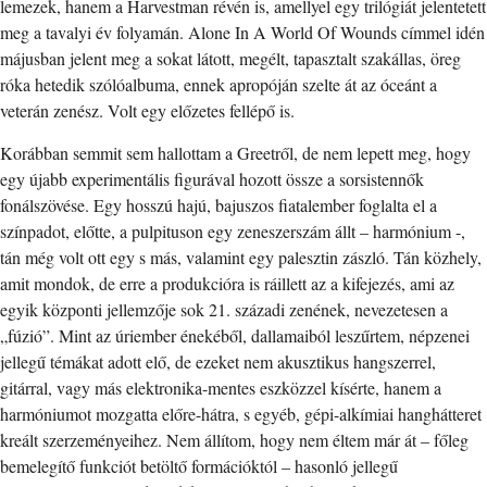
lemezek, hanem a Harvestman révén is, amellyel egy trilógiát jelentetett
meg a tavalyi év folyamán. Alone In A World Of Wounds címmel idén
májusban jelent meg a sokat látott, megélt, tapasztalt szakállas, öreg
róka hetedik szólóalbuma, ennek apropóján szelte át az óceánt a
veterán zenész. Volt egy előzetes fellépő is.
Korábban semmit sem hallottam a Greetről, de nem lepett meg, hogy
egy újabb experimentális figurával hozott össze a sorsistennők
fonálszövése. Egy hosszú hajú, bajuszos fiatalember foglalta el a
színpadot, előtte, a pulpituson egy zeneszerszám állt – harmónium -,
tán még volt ott egy s más, valamint egy palesztin zászló. Tán közhely,
amit mondok, de erre a produkcióra is ráillett az a kifejezés, ami az
egyik központi jellemzője sok 21. századi zenének, nevezetesen a
„fúzió”. Mint az úriember énekéből, dallamaiból leszűrtem, népzenei
jellegű témákat adott elő, de ezeket nem akusztikus hangszerrel,
gitárral, vagy más elektronika-mentes eszközzel kísérte, hanem a
harmóniumot mozgatta előre-hátra, s egyéb, gépi-alkímiai hanghátteret
kreált szerzeményeihez. Nem állítom, hogy nem éltem már át – főleg
bemelegítő funkciót betöltő formációktól – hasonló jellegű