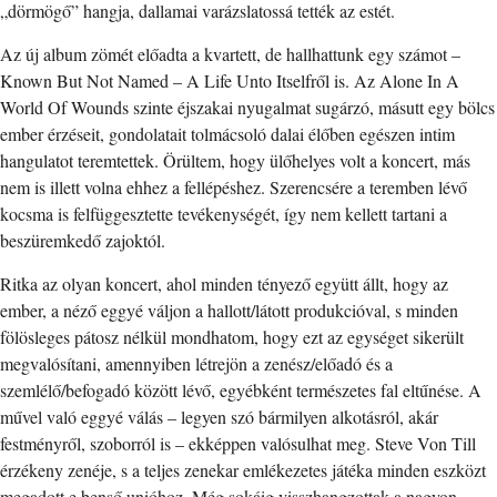
„dörmögő” hangja, dallamai varázslatossá tették az estét.
Az új album zömét előadta a kvartett, de hallhattunk egy számot –
Known But Not Named – A Life Unto Itselfről is. Az Alone In A
World Of Wounds szinte éjszakai nyugalmat sugárzó, másutt egy bölcs
ember érzéseit, gondolatait tolmácsoló dalai élőben egészen intim
hangulatot teremtettek. Örültem, hogy ülőhelyes volt a koncert, más
nem is illett volna ehhez a fellépéshez. Szerencsére a teremben lévő
kocsma is felfüggesztette tevékenységét, így nem kellett tartani a
beszüremkedő zajoktól.
Ritka az olyan koncert, ahol minden tényező együtt állt, hogy az
ember, a néző eggyé váljon a hallott/látott produkcióval, s minden
fölösleges pátosz nélkül mondhatom, hogy ezt az egységet sikerült
megvalósítani, amennyiben létrejön a zenész/előadó és a
szemlélő/befogadó között lévő, egyébként természetes fal eltűnése. A
művel való eggyé válás – legyen szó bármilyen alkotásról, akár
festményről, szoborról is – ekképpen valósulhat meg. Steve Von Till
érzékeny zenéje, s a teljes zenekar emlékezetes játéka minden eszközt
megadott e benső unióhoz. Még sokáig visszhangzottak a nagyon