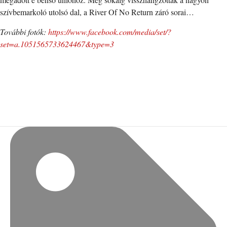
szívbemarkoló utolsó dal, a River Of No Return záró sorai…
További fotók:
https://www.facebook.com/media/set/?
set=a.1051565733624467&type=3