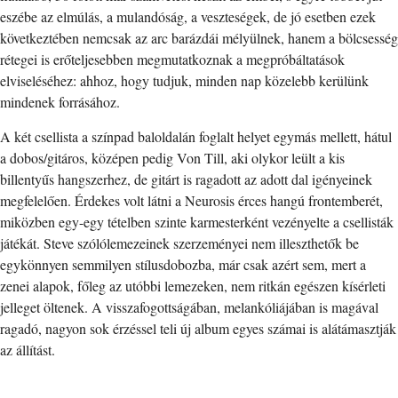
eszébe az elmúlás, a mulandóság, a veszteségek, de jó esetben ezek
következtében nemcsak az arc barázdái mélyülnek, hanem a bölcsesség
rétegei is erőteljesebben megmutatkoznak a megpróbáltatások
elviseléséhez: ahhoz, hogy tudjuk, minden nap közelebb kerülünk
mindenek forrásához.
A két csellista a színpad baloldalán foglalt helyet egymás mellett, hátul
a dobos/gitáros, középen pedig Von Till, aki olykor leült a kis
billentyűs hangszerhez, de gitárt is ragadott az adott dal igényeinek
megfelelően. Érdekes volt látni a Neurosis érces hangú frontemberét,
miközben egy-egy tételben szinte karmesterként vezényelte a csellisták
játékát. Steve szólólemezeinek szerzeményei nem illeszthetők be
egykönnyen semmilyen stílusdobozba, már csak azért sem, mert a
zenei alapok, főleg az utóbbi lemezeken, nem ritkán egészen kísérleti
jelleget öltenek. A visszafogottságában, melankóliájában is magával
ragadó, nagyon sok érzéssel teli új album egyes számai is alátámasztják
az állítást.