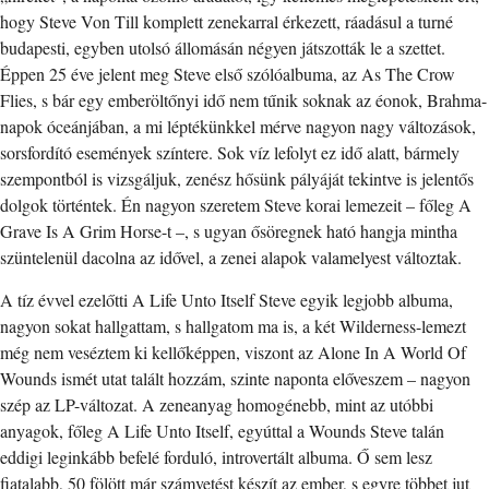
hogy Steve Von Till komplett zenekarral érkezett, ráadásul a turné
budapesti, egyben utolsó állomásán négyen játszották le a szettet.
Éppen 25 éve jelent meg Steve első szólóalbuma, az As The Crow
Flies, s bár egy emberöltőnyi idő nem tűnik soknak az éonok, Brahma-
napok óceánjában, a mi léptékünkkel mérve nagyon nagy változások,
sorsfordító események színtere. Sok víz lefolyt ez idő alatt, bármely
szempontból is vizsgáljuk, zenész hősünk pályáját tekintve is jelentős
dolgok történtek. Én nagyon szeretem Steve korai lemezeit – főleg A
Grave Is A Grim Horse-t –, s ugyan ősöregnek ható hangja mintha
szüntelenül dacolna az idővel, a zenei alapok valamelyest változtak.
A tíz évvel ezelőtti A Life Unto Itself Steve egyik legjobb albuma,
nagyon sokat hallgattam, s hallgatom ma is, a két Wilderness-lemezt
még nem veséztem ki kellőképpen, viszont az Alone In A World Of
Wounds ismét utat talált hozzám, szinte naponta előveszem – nagyon
szép az LP-változat. A zeneanyag homogénebb, mint az utóbbi
anyagok, főleg A Life Unto Itself, egyúttal a Wounds Steve talán
eddigi leginkább befelé forduló, introvertált albuma. Ő sem lesz
fiatalabb, 50 fölött már számvetést készít az ember, s egyre többet jut