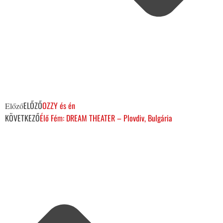
ELŐZŐ
OZZY és én
Előző
KÖVETKEZŐ
Élő Fém: DREAM THEATER – Plovdiv, Bulgária