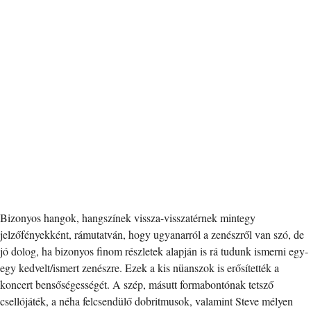
Bizonyos hangok, hangszínek vissza-visszatérnek mintegy
jelzőfényekként, rámutatván, hogy ugyanarról a zenészről van szó, de
jó dolog, ha bizonyos finom részletek alapján is rá tudunk ismerni egy-
egy kedvelt/ismert zenészre. Ezek a kis nüanszok is erősítették a
koncert bensőségességét. A szép, másutt formabontónak tetsző
csellójáték, a néha felcsendülő dobritmusok, valamint Steve mélyen