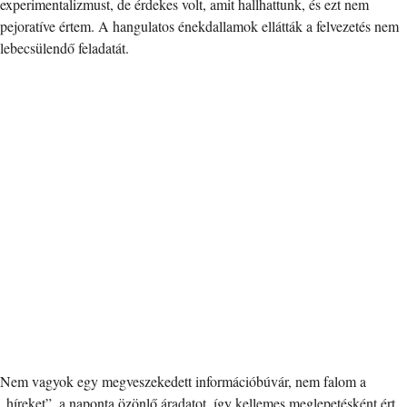
experimentalizmust, de érdekes volt, amit hallhattunk, és ezt nem
pejoratíve értem. A hangulatos énekdallamok ellátták a felvezetés nem
lebecsülendő feladatát.
Nem vagyok egy megveszekedett információbúvár, nem falom a
„híreket”, a naponta özönlő áradatot, így kellemes meglepetésként ért,