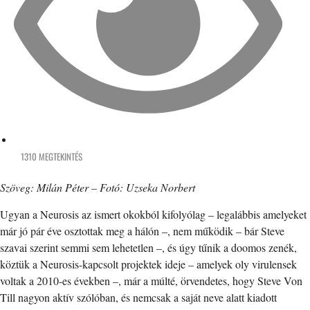
1310 MEGTEKINTÉS
Szöveg: Milán Péter – Fotó: Uzseka Norbert
Ugyan a Neurosis az ismert okokból kifolyólag – legalábbis amelyeket
már jó pár éve osztottak meg a hálón –, nem működik – bár Steve
szavai szerint semmi sem lehetetlen –, és úgy tűnik a doomos zenék,
köztük a Neurosis-kapcsolt projektek ideje – amelyek oly virulensek
voltak a 2010-es években –, már a múlté, örvendetes, hogy Steve Von
Till nagyon aktív szólóban, és nemcsak a saját neve alatt kiadott