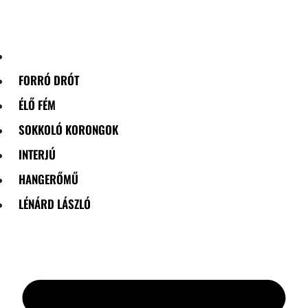
Skip
to
content
FORRÓ DRÓT
ÉLŐ FÉM
SOKKOLÓ KORONGOK
INTERJÚ
HANGERŐMŰ
LÉNÁRD LÁSZLÓ