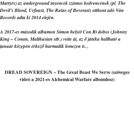
Martyrs) az underground ínyencek számos kedvencének (pl. The
Devil’s Blood, Urfaust, The Ruins of Beverast) otthont adó Ván
Records adta ki 2014 elején.
A 2017-es második albumon Simon helyét Con Ri dobos (Johnny
King – Conan, Malthusian stb.) vette át, az ő játéka hallható a
január közepén érkező harmadik lemezen is.
„
DREAD SOVEREIGN – The Great Beast We Serve (szöveges
videó a 2021-es Alchemical Warfare albumhoz)