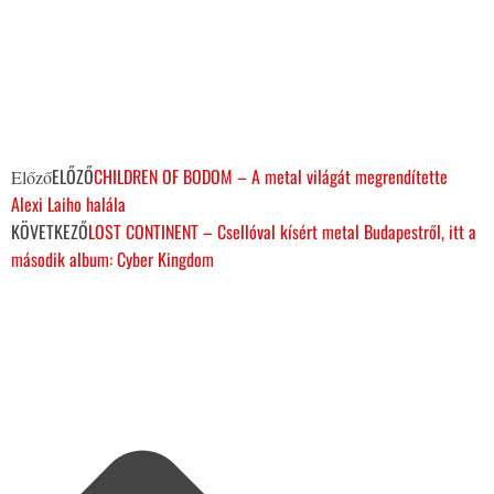
ELŐZŐ
CHILDREN OF BODOM – A metal világát megrendítette
Előző
Alexi Laiho halála
KÖVETKEZŐ
LOST CONTINENT – Csellóval kísért metal Budapestről, itt a
második album: Cyber Kingdom