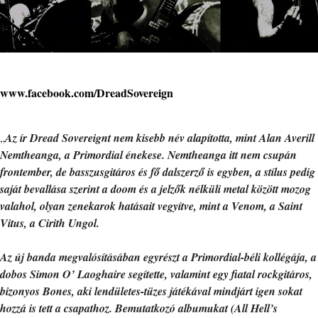
www.facebook.com/DreadSovereign
„
Az ír Dread Sovereignt nem kisebb név alapította, mint Alan Averill
Nemtheanga, a Primordial énekese. Nemtheanga itt nem csupán
frontember, de basszusgitáros és fő dalszerző is egyben, a stílus pedig
saját bevallása szerint a doom és a jelzők nélküli metal között mozog
valahol, olyan zenekarok hatásait vegyítve, mint a Venom, a Saint
Vitus, a Cirith Ungol.
Az új banda megvalósításában egyrészt a Primordial-béli kollégája, a
dobos Simon O’ Laoghaire segítette, valamint egy fiatal rockgitáros,
bizonyos Bones, aki lendületes-tüzes játékával mindjárt igen sokat
hozzá is tett a csapathoz. Bemutatkozó albumukat (All Hell’s