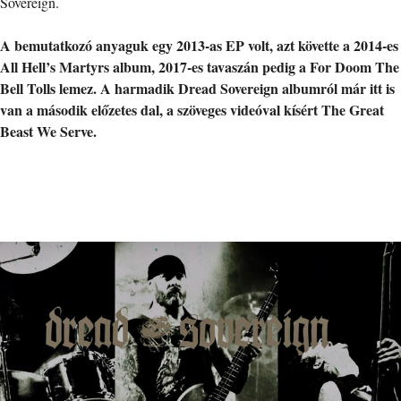
Sovereign.
A bemutatkozó anyaguk egy 2013-as EP volt, azt követte a 2014-es
All Hell’s Martyrs album, 2017-es tavaszán pedig a For Doom The
Bell Tolls lemez. A harmadik Dread Sovereign albumról már itt is
van a második előzetes dal, a szöveges videóval kísért The Great
Beast We Serve.