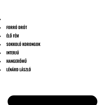
Skip
to
content
FORRÓ DRÓT
ÉLŐ FÉM
SOKKOLÓ KORONGOK
INTERJÚ
HANGERŐMŰ
LÉNÁRD LÁSZLÓ