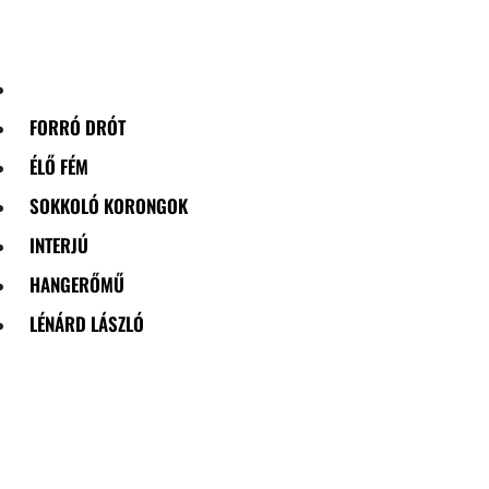
Skip
to
content
FORRÓ DRÓT
ÉLŐ FÉM
SOKKOLÓ KORONGOK
INTERJÚ
HANGERŐMŰ
LÉNÁRD LÁSZLÓ