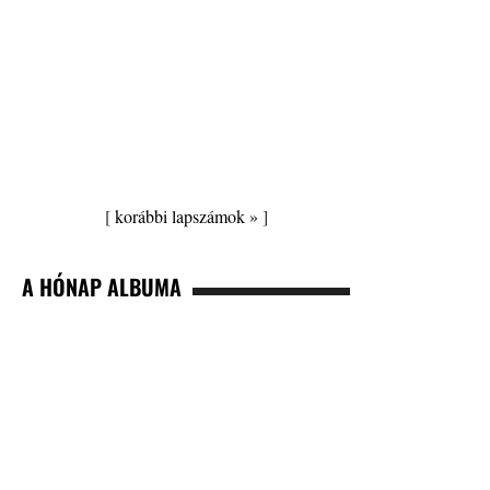
[
korábbi lapszámok »
]
A HÓNAP ALBUMA