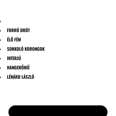
Skip
to
content
FORRÓ DRÓT
ÉLŐ FÉM
SOKKOLÓ KORONGOK
INTERJÚ
HANGERŐMŰ
LÉNÁRD LÁSZLÓ