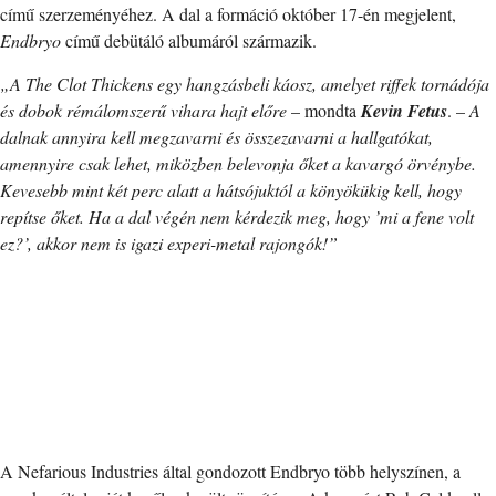
című szerzeményéhez. A dal a formáció október 17-én megjelent,
Endbryo
című debütáló albumáról származik.
„A The Clot Thickens egy hangzásbeli káosz, amelyet riffek tornádója
és dobok rémálomszerű vihara hajt előre
– mondta
Kevin Fetus
. –
A
dalnak annyira kell megzavarni és összezavarni a hallgatókat,
amennyire csak lehet, miközben belevonja őket a kavargó örvénybe.
Kevesebb mint két perc alatt a hátsójuktól a könyökükig kell, hogy
repítse őket. Ha a dal végén nem kérdezik meg, hogy ’mi a fene volt
ez?’, akkor nem is igazi experi-metal rajongók!”
A Nefarious Industries által gondozott Endbryo több helyszínen, a