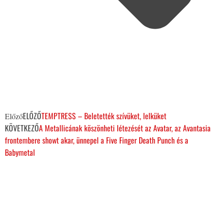
ELŐZŐ
TEMPTRESS – Beletették szívüket, lelküket
Előző
KÖVETKEZŐ
A Metallicának köszönheti létezését az Avatar, az Avantasia
frontembere showt akar, ünnepel a Five Finger Death Punch és a
Babymetal