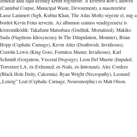
zenekar által saját kezűleg került rögzítésre. A keverést Rob Caldwell
(Cannibal Corpse, Municipal Waste, Devourment), a maszterelést
Lasse Lammert (Sigh, Kublai Khan, The Atlas Moth) végezte el, míg a
borítót Kevin Fetus tervezte. Az albumon számos vendégzenész is
közreműködik: Takafumi Matsubara (Gridlink, Mortalized), Makiko
Suda (Flagitious Idiosyncrasy In The Dilapidation, Monnier), Brian
Hopp (Cephalic Carnage), Kevin Alter (Deathwish, Invidiosus),
Crawlin Lewis (King Goro, Formless Master, Invidiosus), Karl
Schmidt (Gorgatron, Visceral Disgorge), Leon Del Muerte (Impaled,
Terrorizer LA, ex-Exhumed, ex-Nails, ex-Intronaut), Alec Cordero
(Black Hole Deity, Calcemia), Ryan Wright (Necropathy), Leonard
„Lenzig” Leal (Cephalic Carnage, Neuromorphic) és Matt Olson.