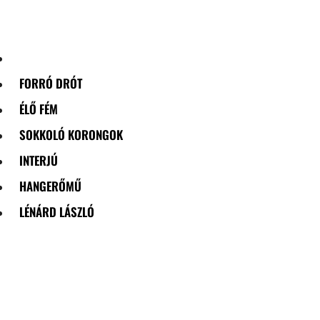
Skip
to
content
FORRÓ DRÓT
ÉLŐ FÉM
SOKKOLÓ KORONGOK
INTERJÚ
HANGERŐMŰ
LÉNÁRD LÁSZLÓ