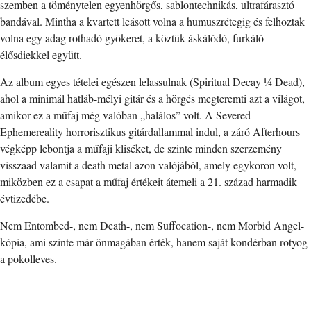
szemben a töménytelen egyenhörgős, sablontechnikás, ultrafárasztó
bandával. Mintha a kvartett leásott volna a humuszrétegig és felhoztak
volna egy adag rothadó gyökeret, a köztük áskálódó, furkáló
élősdiekkel együtt.
Az album egyes tételei egészen lelassulnak (Spiritual Decay ¼ Dead),
ahol a minimál hatláb-mélyi gitár és a hörgés megteremti azt a világot,
amikor ez a műfaj még valóban „halálos” volt. A Severed
Ephemereality horrorisztikus gitárdallammal indul, a záró Afterhours
végképp lebontja a műfaji kliséket, de szinte minden szerzemény
visszaad valamit a death metal azon valójából, amely egykoron volt,
miközben ez a csapat a műfaj értékeit átemeli a 21. század harmadik
évtizedébe.
Nem Entombed-, nem Death-, nem Suffocation-, nem Morbid Angel-
kópia, ami szinte már önmagában érték, hanem saját kondérban rotyog
a pokolleves.