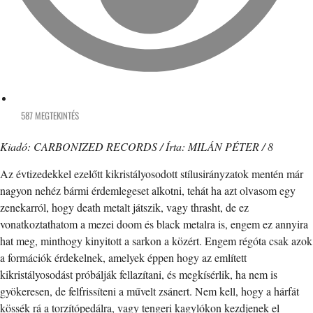
587 MEGTEKINTÉS
Kiadó: CARBONIZED RECORDS / Írta: MILÁN PÉTER / 8
Az évtizedekkel ezelőtt kikristályosodott stílusirányzatok mentén már
nagyon nehéz bármi érdemlegeset alkotni, tehát ha azt olvasom egy
zenekarról, hogy death metalt játszik, vagy thrasht, de ez
vonatkoztathatom a mezei doom és black metalra is, engem ez annyira
hat meg, minthogy kinyitott a sarkon a közért. Engem régóta csak azok
a formációk érdekelnek, amelyek éppen hogy az említett
kikristályosodást próbálják fellazítani, és megkísérlik, ha nem is
gyökeresen, de felfrissíteni a művelt zsánert. Nem kell, hogy a hárfát
kössék rá a torzítópedálra, vagy tengeri kagylókon kezdjenek el