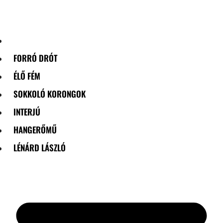
Skip
to
content
FORRÓ DRÓT
ÉLŐ FÉM
SOKKOLÓ KORONGOK
INTERJÚ
HANGERŐMŰ
LÉNÁRD LÁSZLÓ