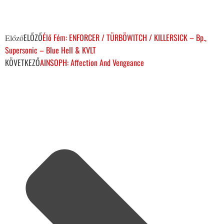
ELŐZŐ
Élő Fém: ENFORCER / TÜRBÖWITCH / KILLERSICK – Bp.,
Előző
Supersonic – Blue Hell & KVLT
KÖVETKEZŐ
AINSOPH: Affection And Vengeance