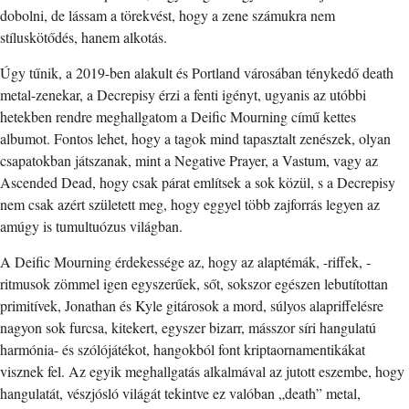
dobolni, de lássam a törekvést, hogy a zene számukra nem
stíluskötődés, hanem alkotás.
Úgy tűnik, a 2019-ben alakult és Portland városában ténykedő death
metal-zenekar, a Decrepisy érzi a fenti igényt, ugyanis az utóbbi
hetekben rendre meghallgatom a Deific Mourning című kettes
albumot. Fontos lehet, hogy a tagok mind tapasztalt zenészek, olyan
csapatokban játszanak, mint a Negative Prayer, a Vastum, vagy az
Ascended Dead, hogy csak párat említsek a sok közül, s a Decrepisy
nem csak azért született meg, hogy eggyel több zajforrás legyen az
amúgy is tumultuózus világban.
A Deific Mourning érdekessége az, hogy az alaptémák, -riffek, -
ritmusok zömmel igen egyszerűek, sőt, sokszor egészen lebutítottan
primitívek, Jonathan és Kyle gitárosok a mord, súlyos alapriffelésre
nagyon sok furcsa, kitekert, egyszer bizarr, másszor síri hangulatú
harmónia- és szólójátékot, hangokból font kriptaornamentikákat
visznek fel. Az egyik meghallgatás alkalmával az jutott eszembe, hogy
hangulatát, vészjósló világát tekintve ez valóban „death” metal,