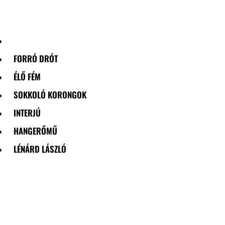
Skip
to
content
FORRÓ DRÓT
ÉLŐ FÉM
SOKKOLÓ KORONGOK
INTERJÚ
HANGERŐMŰ
LÉNÁRD LÁSZLÓ