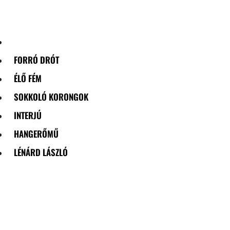
Skip
to
content
FORRÓ DRÓT
ÉLŐ FÉM
SOKKOLÓ KORONGOK
INTERJÚ
HANGERŐMŰ
LÉNÁRD LÁSZLÓ