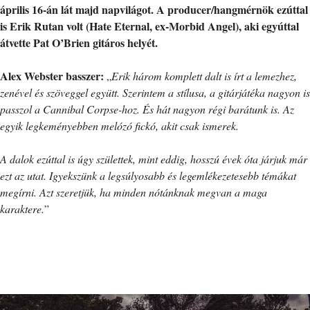
április 16-án lát majd napvilágot. A producer/hangmérnök ezúttal
is Erik Rutan volt (Hate Eternal, ex-Morbid Angel), aki egyúttal
átvette
Pat O’Brien gitáros
helyét.
Alex Webster basszer:
„
Erik három komplett dalt is írt a lemezhez,
zenével és szöveggel együtt. Szerintem a stílusa, a gitárjátéka nagyon is
passzol a Cannibal Corpse-hoz. És hát nagyon régi barátunk is. Az
egyik legkeményebben melózó fickó, akit csak ismerek.
A dalok ezúttal is úgy születtek, mint eddig, hosszú évek óta járjuk már
ezt az utat. Igyekszünk a legsúlyosabb és legemlékezetesebb témákat
megírni. Azt szeretjük, ha minden nótánknak megvan a maga
karaktere.
”