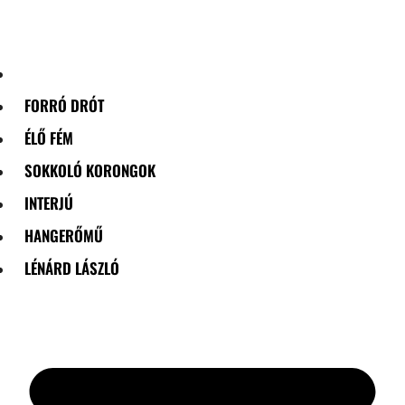
Skip
to
content
FORRÓ DRÓT
ÉLŐ FÉM
SOKKOLÓ KORONGOK
INTERJÚ
HANGERŐMŰ
LÉNÁRD LÁSZLÓ