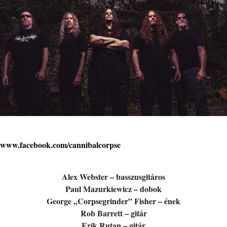
www.facebook.com/cannibalcorpse
Alex Webster – basszusgitáros
Paul Mazurkiewicz – dobok
George „Corpsegrinder” Fisher – ének
Rob Barrett – gitár
Erik Rutan – gitár