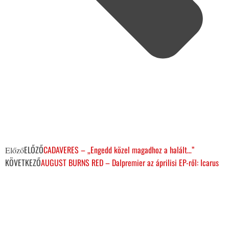
ELŐZŐ
CADAVERES – „Engedd közel magadhoz a halált…”
Előző
KÖVETKEZŐ
AUGUST BURNS RED – Dalpremier az áprilisi EP-ről: Icarus