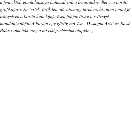
a fentiektől, gondolatisága hatással volt a lemezünkre illetve a borító
grafikájára. Az ‘érték, örök lét, alázatosság, türelem, bizalom’, mint fő
irányelvek a borító latin kifejezései, fonják össze a szövegek
mondanivalóját. A borítót egy görög művész, ‘
Dystopia Arts
‘ és
Jacsó
Balázs
alkották meg a mi elképzeléseink alapján.
„