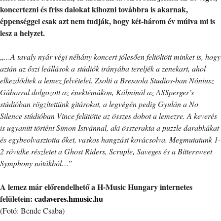
koncertezni és friss dalokat kihozni továbbra is akarnak,
éppenséggel csak azt nem tudják, hogy két-három év múlva mi is
lesz a helyzet.
„
…A tavaly nyár végi néhány koncert jólesően feltöltött minket is, hogy
aztán az őszi leállások a stúdiók irányába tereljék a zenekart, ahol
elkezdődtek a lemez felvételei. Zsolti a Bresaola Studios-ban Nóniusz
Gáborral dolgozott az énektémákon, Kálminál az ASSperger’s
stúdióban rögzítettünk gitárokat, a legvégén pedig Gyulán a No
Silence stúdióban Vince felütötte az összes dobot a lemezre. A keverés
is ugyanitt történt Simon Istvánnal, aki összerakta a puzzle darabkákat
és egybeolvasztotta őket, vaskos hangzást kovácsolva. Megmutatunk 1-
2 rövidke részletet a Ghost Riders, Scruple, Saveges és a Bittersweet
Symphony nótákból…
”
A lemez már előrendelhető a H-Music Hungary internetes
felületein:
cadaveres.hmusic.hu
(Fotó: Bende Csaba)