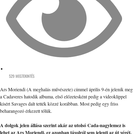
529 MEGTEKINTÉS
Ars Moriendi (A meghalás művészete) címmel április 9-én jelenik meg
a Cadaveres hatodik albuma, első előzetesként pedig a videoklippel
kísért Savages dalt tették közzé korábban. Most pedig egy friss
beharangozó érkezett tőlük.
A dolgok jelen állása szerint akár az utolsó Cada-nagylemez is
lehet az Ars Moriendi, ez azonban távolról sem jelenti az út végét,