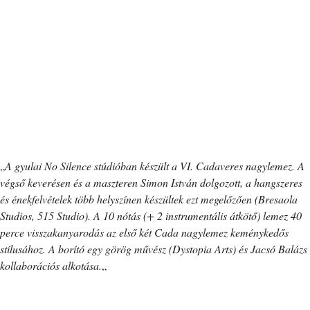
„
A gyulai No Silence stúdióban készült a VI. Cadaveres nagylemez. A
végső keverésen és a maszteren Simon István dolgozott, a hangszeres
és énekfelvételek több helyszínen készültek ezt megelőzően (Bresaola
Studios, 515 Studio). A 10 nótás (+ 2 instrumentális átkötő) lemez 40
perce visszakanyarodás az első két Cada nagylemez keménykedős
stílusához. A borító egy görög művész (Dystopia Arts) és Jacsó Balázs
kollaborációs alkotása.
„