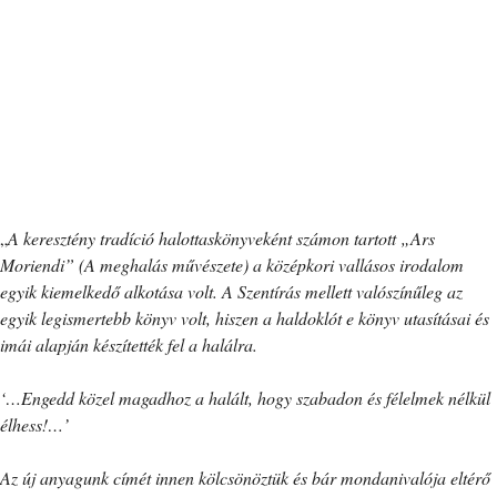
„
A keresztény tradíció halottaskönyveként számon tartott „Ars
Moriendi” (A meghalás művészete) a középkori vallásos irodalom
egyik kiemelkedő alkotása volt. A Szentírás mellett valószínűleg az
egyik legismertebb könyv volt, hiszen a haldoklót e könyv utasításai és
imái alapján készítették fel a halálra.
‘…Engedd közel magadhoz a halált, hogy szabadon és félelmek nélkül
élhess!…’
Az új anyagunk címét innen kölcsönöztük és bár mondanivalója eltérő