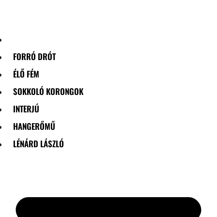
Skip
to
content
FORRÓ DRÓT
ÉLŐ FÉM
SOKKOLÓ KORONGOK
INTERJÚ
HANGERŐMŰ
LÉNÁRD LÁSZLÓ