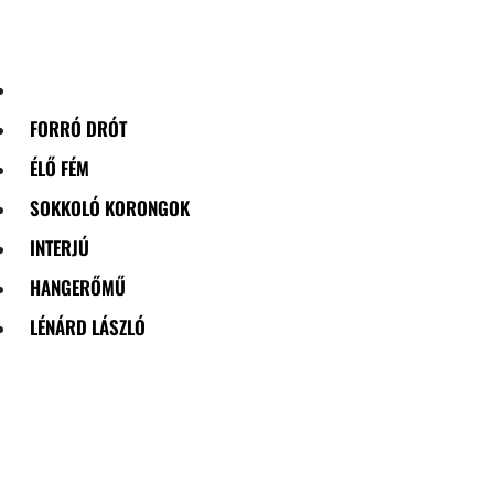
Skip
to
content
FORRÓ DRÓT
ÉLŐ FÉM
SOKKOLÓ KORONGOK
INTERJÚ
HANGERŐMŰ
LÉNÁRD LÁSZLÓ