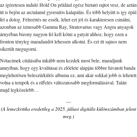
az ígéretesen induló Hold On például egész biztató rajtot vesz, de aztán
itt is bejön az arctalanul gyorsulós kalapálás. És több helyütt is így épül
fel a dolog. Félreértés ne essék, lehet ezt jól és karakteresen csinálni,
azonban az izmosabb Gamma Ray, Stratovarius vagy Angra anyagok
árnyéban bizony nagyon fel kell kötni a gatyát ahhoz, hogy ezen a
fronton tényleg maradandót lehessen alkotni. És ezt itt sajnos nem
sikerült megugorni.
Nótacímek citálásába inkább nem kezdek most bele, maradjunk
annyiban, hogy egy kvalitásai és előélete alapján többre hivatott banda
meglehetősen beleszürkülős albuma ez, ami akár sokkal jobb is lehetett
volna a tempók és a riffelés változatosabb megformálásával. Talán
majd legközelebb…
—
(A lemezkritika eredetileg a 2025. júliusi digitális különszámban jelent
meg.)