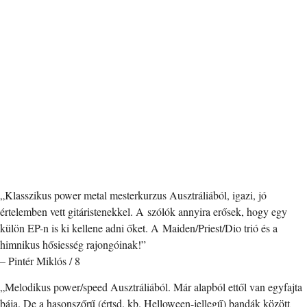
„Klasszikus power metal mesterkurzus Ausztráliából, igazi, jó
értelemben vett gitáristenekkel. A szólók annyira erősek, hogy egy
külön EP-n is ki kellene adni őket. A Maiden/Priest/Dio trió és a
himnikus hősiesség rajongóinak!”
– Pintér Miklós / 8
„Melodikus power/speed Ausztráliá­ból. Már alapból ettől van egyfajta
bája. De a hasonszőrű (értsd. kb. Helloween-jellegű) bandák között