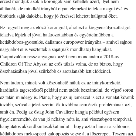
érzést mondjuk azok a korongok sem keltettek azért, ilyet nem
állítanék, de mindkét irányból olyan elemeket tettek a magukévá és
öntöttek saját dalokba, hogy jó érzéssel lehetett hallgatni őket.
Ez rogyott meg az előző korongnál, ahol ezt a kiegyensúlyozottságot
feladva léptek el jóval határozottabban és egyértelműbben a
kétlábdobos-gyorsulós, dallamos europower irányába – amivel sajnos
nagyjából el is vesztették a saját(nak mondható) hangjukat.
Csapnivalóan rossz anyagnak azért nem mondanám a 2018-as
Children Of The Abysst, az erős túlzás volna, de az biztos, hogy
összhatásában jóval szürkébb és arctalanabb lett elődeinél.
Nem tudom, minek volt köszönhető náluk ez az iránykorrekció,
kardinális tagcserékről például nem tudok beszámolni, de végső soron
ez talán mindegy is. Pláne, hogy az új lemezzel is ezt a vonalat követik
tovább, szóval a jelek szerint ők továbbra sem érzik problémának azt,
amit én. Pedig az őstag John Cavaliere hangja például egészen
figyelemreméltó, és van jó néhány nóta is, ami visszafogott tempóval,
hangulatos akkordbontásokkal indul – hogy aztán hamar a sablonos,
kétlábdobos melo-speed galoppozás vegye át a főszerepet. Teszem azt,