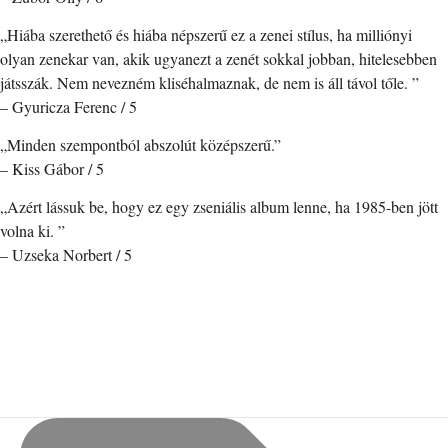
„Hiába szerethető és hiába népszerű ez a zenei stílus, ha milliónyi
olyan zenekar van, akik ugyanezt a zenét sokkal jobban, hitelesebben
játsszák. Nem nevezném kliséhalmaznak, de nem is áll távol tőle. ”
– Gyuricza Ferenc / 5
„Minden szempontból abszolút középszerű.”
– Kiss Gábor / 5
„Azért lássuk be, hogy ez egy zseniális album lenne, ha 1985-ben jött
volna ki. ”
– Uzseka Norbert / 5