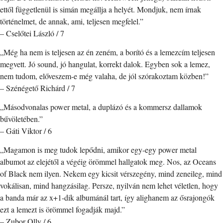
ettől függetlenül is simán megállja a helyét. Mondjuk, nem írnak
történelmet, de annak, ami, teljesen megfelel.”
– Cselőtei László / 7
„Még ha nem is teljesen az én zeném, a borító és a lemezcím teljesen
megvett. Jó sound, jó hangulat, korrekt dalok. Egyben sok a lemez,
nem tudom, előveszem-e még valaha, de jól szórakoztam közben!”
– Szénégető Richárd / 7
„Másodvonalas power metal, a duplázó és a kommersz dallamok
bűvöletében.”
– Gáti Viktor / 6
„Magamon is meg tudok lepődni, amikor egy-egy power metal
albumot az elejétől a végéig örömmel hallgatok meg. Nos, az Oceans
of Black nem ilyen. Nekem egy kicsit vérszegény, mind zeneileg, mind
vokálisan, mind hangzásilag. Persze, nyilván nem lehet véletlen, hogy
a banda már az x+1-dik albumánál tart, így alighanem az ősrajongók
ezt a lemezt is örömmel fogadják majd.”
– Zubor Olly / 6