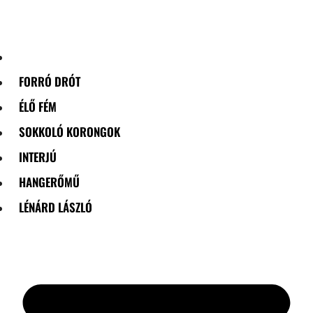
Skip
to
content
FORRÓ DRÓT
ÉLŐ FÉM
SOKKOLÓ KORONGOK
INTERJÚ
HANGERŐMŰ
LÉNÁRD LÁSZLÓ