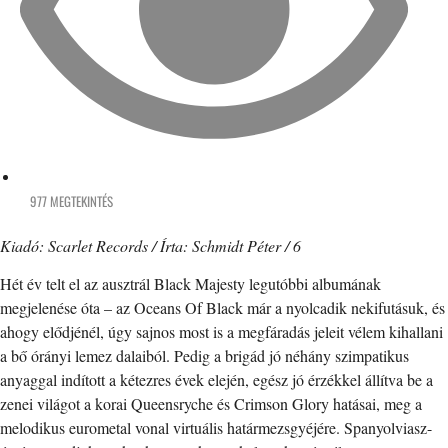
977 MEGTEKINTÉS
Kiadó: Scarlet Records / Írta: Schmidt Péter / 6
Hét év telt el az ausztrál Black Majesty legutóbbi albumának
megjelenése óta – az Oceans Of Black már a nyolcadik nekifutásuk, és
ahogy elődjénél, úgy sajnos most is a megfáradás jeleit vélem kihallani
a bő órányi lemez dalaiból. Pedig a brigád jó néhány szimpatikus
anyaggal indított a kétezres évek elején, egész jó érzékkel állítva be a
zenei világot a korai Queensryche és Crimson Glory hatásai, meg a
melodikus eurometal vonal virtuális határmezsgyéjére. Spanyolviasz-