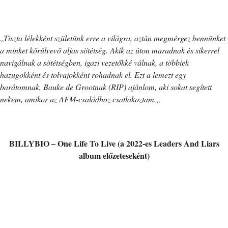
„
Tiszta lélekként születünk erre a világra, aztán megmérgez bennünket
a minket körülvevő aljas sötétség. Akik az úton maradnak és sikerrel
navigálnak a sötétségben, igazi vezetőkké válnak, a többiek
hazugokként és tolvajokként rohadnak el. Ezt a lemezt egy
barátomnak, Bauke de Grootnak (RIP) ajánlom, aki sokat segített
nekem, amikor az AFM-családhoz csatlakoztam.
„
BILLYBIO – One Life To Live (a 2022-es
Leaders And Liars
album előzeteseként)