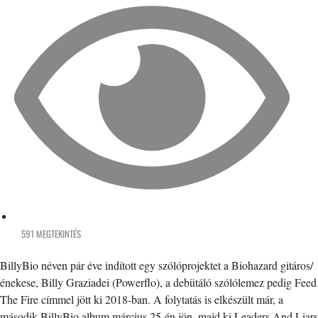
591 MEGTEKINTÉS
BillyBio néven pár éve indított egy szólóprojektet a Biohazard gitáros/
énekese, Billy Graziadei (Powerflo), a debütáló szólólemez pedig Feed
The Fire címmel jött ki 2018-ban. A folytatás is elkészült már, a
második BillyBio album március 25-én jön ,majd ki Leaders And Liars