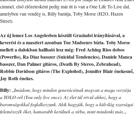
címmel, első előzetesként pedig már itt is van a One Life To Live dal,
amelyben van vendég is, Billy barátja, Toby Morse (H2O, Hazen
Street).
Az új lemez Los Angelesben készült Graziadei irányításával, a
keverést és a masztert azonban Tue Madsenre bízta. Toby Morse
mellett a dalokban hallható lesz még: Fred Aching Rios dobos
(Powerflo), Ra Diaz basszer (Suicidal Tendencies), Daniele Manca
basszer, Dan Palmer gitáros, (Death By Stereo, Zebrahead),
Robbie Davidson gitáros (The Exploited), Jennifer Blair énekesnő,
Jay Roth énekes.
Billy:
„
Imádom, hogy minden generációnak megvan a maga verziója
a YOLO-ról (You only live once). Az élet túl rövid ahhoz, hogy a
baromságokkal foglalkozzunk. Akik hagyják, hogy a külvilág szarságai
felemésszék őket, hamarabb kerülnek a sírba, mint mindenki más.
„