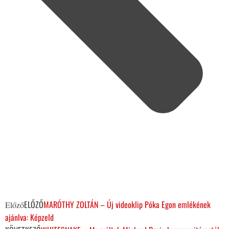
ELŐZŐ
MARÓTHY ZOLTÁN – Új videoklip Póka Egon emlékének
Előző
ajánlva: Képzeld