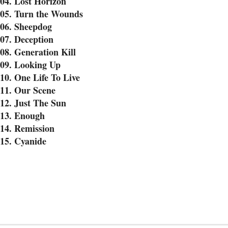
04. Lost Horizon
05. Turn the Wounds
06. Sheepdog
07. Deception
08. Generation Kill
09. Looking Up
10. One Life To Live
11. Our Scene
12. Just The Sun
13. Enough
14. Remission
15. Cyanide