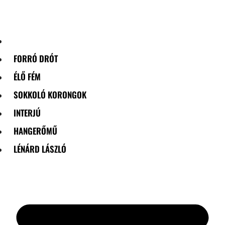
Skip
to
content
FORRÓ DRÓT
ÉLŐ FÉM
SOKKOLÓ KORONGOK
INTERJÚ
HANGERŐMŰ
LÉNÁRD LÁSZLÓ