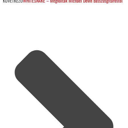
KÖVETKEZŐ
WHITESNAKE – Megváltak Michael Devin basszusgitárostól