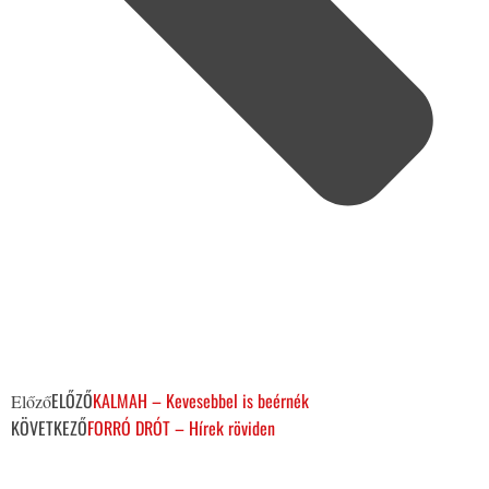
ELŐZŐ
KALMAH – Kevesebbel is beérnék
Előző
KÖVETKEZŐ
FORRÓ DRÓT – Hírek röviden