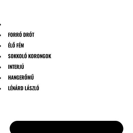
Skip
to
content
FORRÓ DRÓT
ÉLŐ FÉM
SOKKOLÓ KORONGOK
INTERJÚ
HANGERŐMŰ
LÉNÁRD LÁSZLÓ