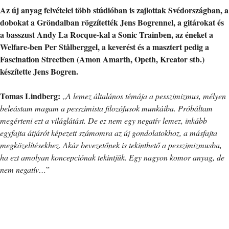
Az új anyag felvételei több stúdióban is zajlottak Svédországban, a
dobokat a Gröndalban rögzítették Jens Bogrennel, a gitárokat és
a basszust Andy La Rocque-kal a Sonic Trainben, az éneket a
Welfare-ben Per Stålberggel, a keverést és a masztert pedig a
Fascination Streetben (Amon Amarth, Opeth, Kreator stb.)
készítette Jens Bogren.
Tomas Lindberg:
„
A lemez általános témája a pesszimizmus, mélyen
beleástam magam a pesszimista filozófusok munkáiba. Próbáltam
megérteni ezt a világlátást. De ez nem egy negatív lemez, inkább
egyfajta átjárót képezett számomra az új gondolatokhoz, a másfajta
megközelítésekhez. Akár bevezetőnek is tekinthető a pesszimizmusba,
ha ezt amolyan koncepciónak tekintjük. Egy nagyon komor anyag, de
nem negatív…
”