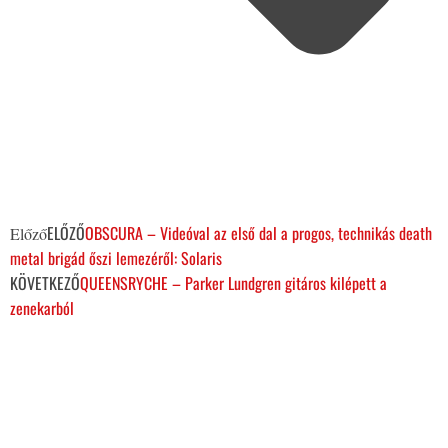
ELŐZŐ
OBSCURA – Videóval az első dal a progos, technikás death
Előző
metal brigád őszi lemezéről: Solaris
KÖVETKEZŐ
QUEENSRYCHE – Parker Lundgren gitáros kilépett a
zenekarból