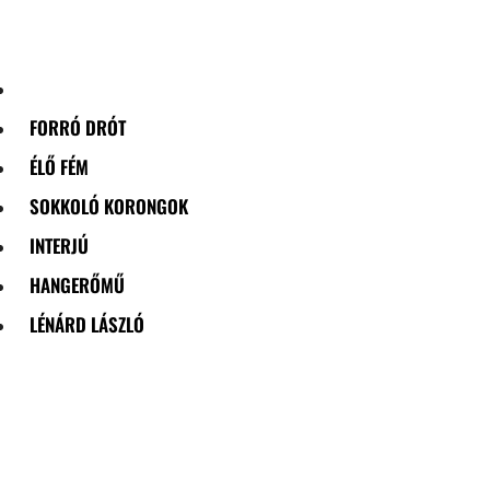
Skip
to
content
FORRÓ DRÓT
ÉLŐ FÉM
SOKKOLÓ KORONGOK
INTERJÚ
HANGERŐMŰ
LÉNÁRD LÁSZLÓ