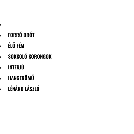
Skip
to
content
FORRÓ DRÓT
ÉLŐ FÉM
SOKKOLÓ KORONGOK
INTERJÚ
HANGERŐMŰ
LÉNÁRD LÁSZLÓ