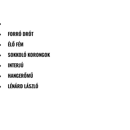
Skip
to
content
FORRÓ DRÓT
ÉLŐ FÉM
SOKKOLÓ KORONGOK
INTERJÚ
HANGERŐMŰ
LÉNÁRD LÁSZLÓ