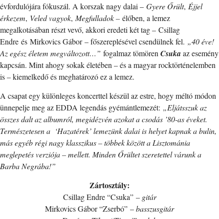
évfordulójára fókuszál. A korszak nagy dalai –
Gyere Őrült
,
Éjjel
érkezem
,
Veled vagyok
,
Megfulladok –
élőben, a lemez
megalkotásában részt vevő, akkori eredeti két tag – Csillag
Endre és Mirkovics Gábor
– főszereplésével csendülnek fel.
„40 éve!
Az egész életem megváltozott…”
fogalmaz tömören
Csuka
az esemény
kapcsán. Mint ahogy sokak életében – és a magyar rocktörténelemben
is – kiemelkedő és meghatározó ez a lemez.
A csapat egy különleges koncerttel készül az estre, hogy méltó módon
ünnepelje meg az EDDA legendás gyémántlemezét:
„Eljátsszuk az
összes dalt az albumról, megidézvén azokat a csodás ’80-as éveket.
Természetesen a ‘Hazatérek’ lemezünk dalai is helyet kapnak a bulin,
más egyéb régi nagy klasszikus – többek között a Lisztománia
meglepetés verziója – mellett. Minden Őrültet szeretettel várunk a
Barba Negrába!”
Zártosztály:
Csillag Endre “Csuka” –
gitár
Mirkovics Gábor “Zserbó” –
basszusgitár