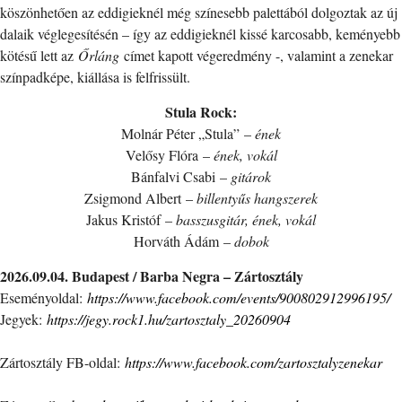
köszönhetően az eddigieknél még színesebb palettából dolgoztak az új
dalaik véglegesítésén – így az eddigieknél kissé karcosabb, keményebb
kötésű lett az
Őrláng
címet kapott végeredmény -, valamint a zenekar
színpadképe, kiállása is felfrissült.
Stula Rock:
Molnár Péter „Stula” –
ének
Velősy Flóra –
ének, vokál
Bánfalvi Csabi –
gitárok
Zsigmond Albert –
billentyűs hangszerek
Jakus Kristóf
–
basszusgitár, ének, vokál
Horváth Ádám –
dobok
2026.09.04. Budapest / Barba Negra – Zártosztály
Eseményoldal:
https://www.facebook.com/events/900802912996195/
Jegyek:
https://jegy.rock1.hu/zartosztaly_20260904
Zártosztály FB-oldal:
https://www.facebook.com/zartosztalyzenekar