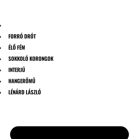
Skip
to
content
FORRÓ DRÓT
ÉLŐ FÉM
SOKKOLÓ KORONGOK
INTERJÚ
HANGERŐMŰ
LÉNÁRD LÁSZLÓ