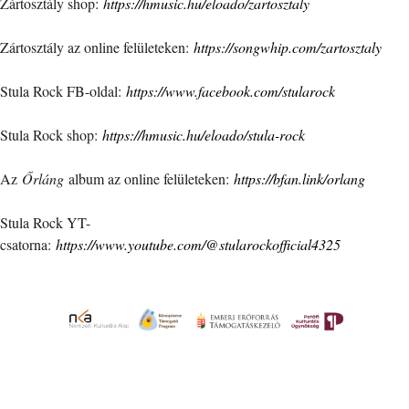
Zártosztály shop:
https://hmusic.hu/eloado/zartosztaly
Zártosztály az online felületeken:
https://songwhip.com/zartosztaly
Stula Rock FB-oldal:
https://www.facebook.com/stularock
Stula Rock shop:
https://hmusic.hu/eloado/stula-rock
Az
Őrláng
album az online felületeken:
https://bfan.link/orlang
Stula Rock YT-
csatorna:
https://www.youtube.com/@stularockofficial4325