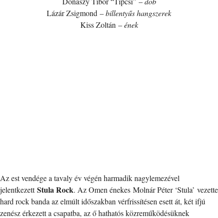
Donászy Tibor “Tipcsi” –
dob
Lázár Zsigmond –
billentyűs hangszerek
Kiss Zoltán –
ének
Az est vendége a tavaly év végén harmadik nagylemezével
Stula Rock
jelentkezett
. Az Omen énekes Molnár Péter ‘Stula’ vezette
hard rock banda az elmúlt időszakban vérfrissítésen esett át, két ifjú
zenész érkezett a csapatba, az ő hathatós közreműködésüknek