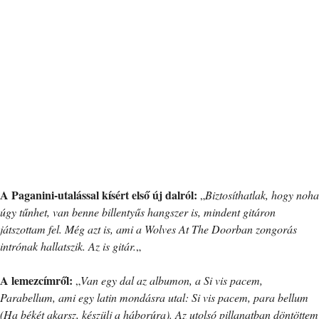
A Paganini-utalással kísért első új dalról:
„
Biztosíthatlak, hogy noha
úgy tűnhet, van benne billentyűs hangszer is, mindent gitáron
játszottam fel. Még azt is, ami a Wolves At The Doorban zongorás
intrónak hallatszik. Az is gitár.
„
A lemezcímről:
„
Van egy dal az albumon, a Si vis pacem,
Parabellum, ami egy latin mondásra utal: Si vis pacem, para bellum
(Ha békét akarsz, készülj a háborúra). Az utolsó pillanatban döntöttem