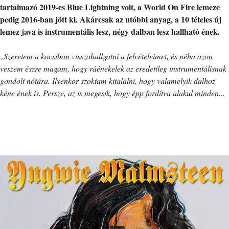
tartalmazó 2019-es Blue Lightning volt, a World On Fire lemeze
pedig 2016-ban jött ki. Akárcsak az utóbbi anyag, a 10 tételes új
lemez java is instrumentális lesz, négy dalban lesz hallható ének.
„
Szeretem a kocsiban visszahallgatni a felvételeimet, és néha azon
veszem észre magam, hogy ráénekelek az eredetileg instrumentálisnak
gondolt nótára. Ilyenkor szoktam kitalálni, hogy valamelyik dalhoz
kéne ének is. Persze, az is megesik, hogy épp fordítva alakul minden.
„