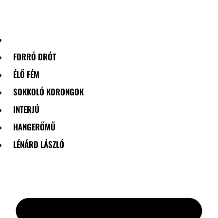
Skip
to
content
FORRÓ DRÓT
ÉLŐ FÉM
SOKKOLÓ KORONGOK
INTERJÚ
HANGERŐMŰ
LÉNÁRD LÁSZLÓ