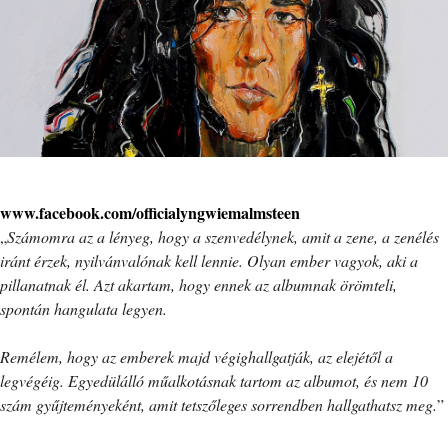
www.facebook.com/officialyngwiemalmsteen
„
Számomra az a lényeg, hogy a szenvedélynek, amit a zene, a zenélés
iránt érzek, nyilvánvalónak kell lennie. Olyan ember vagyok, aki a
pillanatnak él. Azt akartam, hogy ennek az albumnak örömteli,
spontán hangulata legyen.
Remélem, hogy az emberek majd végighallgatják, az elejétől a
legvégéig. Egyedülálló műalkotásnak tartom az albumot, és nem 10
szám gyűjteményeként, amit tetszőleges sorrendben hallgathatsz meg.
”